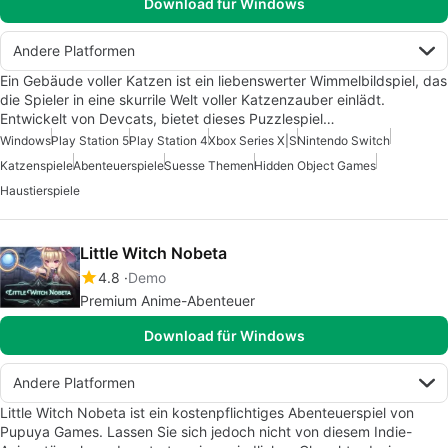
Download für Windows
Andere Platformen
Ein Gebäude voller Katzen ist ein liebenswerter Wimmelbildspiel, das
die Spieler in eine skurrile Welt voller Katzenzauber einlädt.
Entwickelt von Devcats, bietet dieses Puzzlespiel…
Windows
Play Station 5
Play Station 4
Xbox Series X|S
Nintendo Switch
Katzenspiele
Abenteuerspiele
Suesse Themen
Hidden Object Games
Haustierspiele
Little Witch Nobeta
4.8
Demo
Premium Anime-Abenteuer
Download für Windows
Andere Platformen
Little Witch Nobeta ist ein kostenpflichtiges Abenteuerspiel von
Pupuya Games. Lassen Sie sich jedoch nicht von diesem Indie-