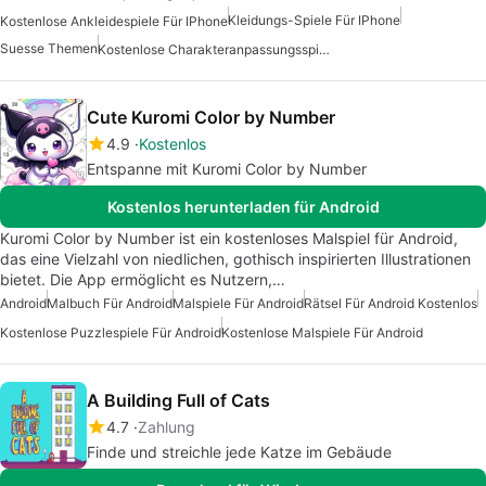
Kleidungs-Spiele Für IPhone
Kostenlose Ankleidespiele Für IPhone
Suesse Themen
Kostenlose Charakteranpassungsspiele Für IPhone
Cute Kuromi Color by Number
4.9
Kostenlos
Entspanne mit Kuromi Color by Number
Kostenlos herunterladen für Android
Kuromi Color by Number ist ein kostenloses Malspiel für Android,
das eine Vielzahl von niedlichen, gothisch inspirierten Illustrationen
bietet. Die App ermöglicht es Nutzern,…
Android
Malbuch Für Android
Malspiele Für Android
Rätsel Für Android Kostenlos
Kostenlose Puzzlespiele Für Android
Kostenlose Malspiele Für Android
A Building Full of Cats
4.7
Zahlung
Finde und streichle jede Katze im Gebäude