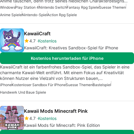
Anime täuschen, denn trotz seines niedlichen Charakterdesigns…
Windows
Play Station 4
Nintendo Switch
Fantasy Rpg Spiele
Suesse Themen
Anime Spiele
Nintendo-Spiel
Action Rpg Spiele
KawaiiCraft
4.7
Kostenlos
KawaiiCraft: Kreatives Sandbox-Spiel für iPhone
Kostenlos herunterladen für iPhone
KawaiiCraft ist ein farbenfrohes Sandbox-Spiel, das Spieler in eine
charmante Kawaii-Welt entführt. Mit einem Fokus auf Kreativität
können Nutzer eine Vielzahl von Strukturen bauen,…
iPhone
Kostenloser Sandbox Für IPhone
Suesse Themen
Bastelspiel
Handwerk Und Baue Spiele
Kawaii Mods Minecraft Pink
4.7
Kostenlos
Kawaii Mods für Minecraft: Pink Edition