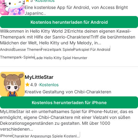
5
Kostenlos
Eine kostenlose App für Android, von Access Bright
JapanInc..
Kostenlos herunterladen für Android
Willkommen in Hello Kitty World 2!Errichte deinen eigenen Kawaii-
Themenpark mit Hilfe der Sanrio-Charaktere!Triff die berühmtesten
Mädchen der Welt, Hello Kitty und My Melody, in…
Android
Suesse Themen
Freizeitpark Spiele
Parkspiel Für Android
Themenpark-Spiele
Lade Hello Kitty Spiel Herunter
MyLittleStar
4.9
Kostenlos
Kreative Gestaltung von Chibi-Charakteren
Kostenlos herunterladen für iPhone
MyLittleStar ist ein unterhaltsames Spiel für iPhone-Nutzer, das es
ermöglicht, eigene Chibi-Charaktere mit einer Vielzahl von süßen
Dekorationsgegenständen zu gestalten. Mit über 1000
verschiedenen…
iPhone
Charakter Anpassungs Spiele Kostenlos