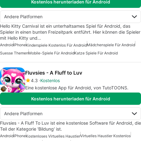
Kostenlos herunterladen für Android
Andere Platformen
Hello Kitty Carnival ist ein unterhaltsames Spiel für Android, das
Spieler in einen bunten Freizeitpark entführt. Hier können die Spieler
mit Hello Kitty und…
Android
iPhone
Mädchenspiele Für Android
Kinderspiele Kostenlos Für Android
Suesse Themen
Mobile-Spiele Für Android
Katze Spiele Für Android
Fluvsies - A Fluff to Luv
4.3
Kostenlos
Eine kostenlose App für Android, von TutoTOONS.
Kostenlos herunterladen für Android
Andere Platformen
Fluvsies - A Fluff To Luv ist eine kostenlose Software für Android, die
Teil der Kategorie 'Bildung' ist.
Android
iPhone
Virtuelles Haustier Kostenlos
Kostenloses Virtuelles Haustier