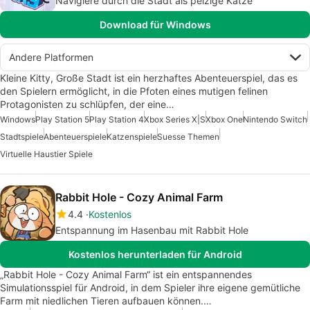
Navigiere durch die Stadt als pelzige Katze
Download für Windows
Andere Platformen
Kleine Kitty, Große Stadt ist ein herzhaftes Abenteuerspiel, das es
den Spielern ermöglicht, in die Pfoten eines mutigen felinen
Protagonisten zu schlüpfen, der eine…
Windows
Play Station 5
Play Station 4
Xbox Series X|S
Xbox One
Nintendo Switch
Stadtspiele
Abenteuerspiele
Katzenspiele
Suesse Themen
Virtuelle Haustier Spiele
Rabbit Hole - Cozy Animal Farm
4.4
Kostenlos
Entspannung im Hasenbau mit Rabbit Hole
Kostenlos herunterladen für Android
„Rabbit Hole - Cozy Animal Farm“ ist ein entspannendes
Simulationsspiel für Android, in dem Spieler ihre eigene gemütliche
Farm mit niedlichen Tieren aufbauen können.…