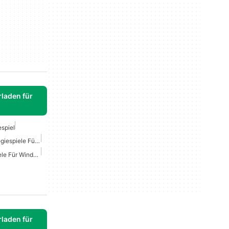
laden für
espiel
Kostenlose Online-Strategiespiele Für Windows
Mehrspieler Strategiespiele Für Windows Kostenlos
laden für