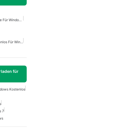
Command Conquer Spiele Für Windows
PC-Strategiespiele Kostenlos Für Windows
laden für
dows Kostenlos
s
s 7
ws