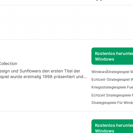
Kostenlos herunter
Windows
ollection
esign und Sunflowers den ersten Titel der
Windows
Strategiespiel
spiel wurde erstmalig 1998 präsentiert und…
Echtzeit-Strategiespiel
Kriegsstrategiespiele F
Echtzeit Strategiespiele
Strategiespiele Für Win
Kostenlos herunter
Windows