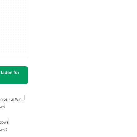
laden für
PC-Strategiespiele Kostenlos Für Windows
ows
ndows
ows 7