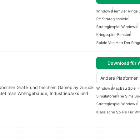
Windows
Herr Der Ringe 
Pc Strategiespiele
Strategiespiel Windows
Kriegsspiel-Fenster
Spiele Von Herr Der Rin
Download für
Andere Platformen
 hübscher Grafik und frischem Gameplay zurück
Windows
Mac
Bau Spiel 
ichtet man Wohngebäude, Industrieparks und
Simulatoren
The Sims Soc
Strategiespiel Windows
Klassische Spiele Für W