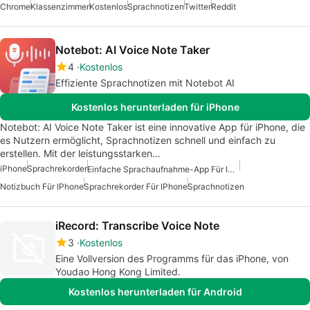
Chrome
Klassenzimmer
Kostenlos
Sprachnotizen
Twitter
Reddit
Notebot: AI Voice Note Taker
4
Kostenlos
Effiziente Sprachnotizen mit Notebot AI
Kostenlos herunterladen für iPhone
Notebot: AI Voice Note Taker ist eine innovative App für iPhone, die
es Nutzern ermöglicht, Sprachnotizen schnell und einfach zu
erstellen. Mit der leistungsstarken…
iPhone
Sprachrekorder
Einfache Sprachaufnahme-App Für IPhone
Notizbuch Für IPhone
Sprachrekorder Für IPhone
Sprachnotizen
iRecord: Transcribe Voice Note
3
Kostenlos
Eine Vollversion des Programms für das iPhone, von
Youdao Hong Kong Limited.
Kostenlos herunterladen für Android