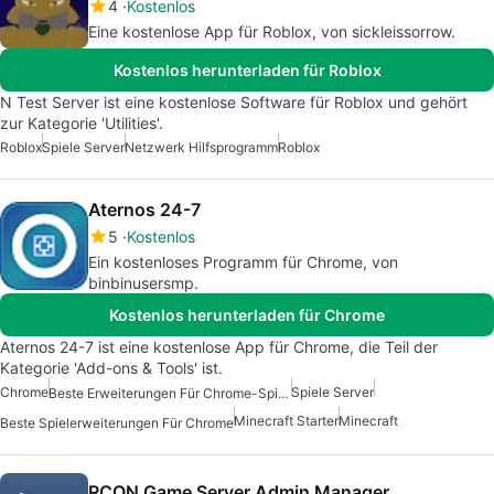
4
Kostenlos
Eine kostenlose App für Roblox, von sickleissorrow.
Kostenlos herunterladen für Roblox
N Test Server ist eine kostenlose Software für Roblox und gehört
zur Kategorie 'Utilities'.
Roblox
Spiele Server
Netzwerk Hilfsprogramm
Roblox
Aternos 24-7
5
Kostenlos
Ein kostenloses Programm für Chrome, von
binbinusersmp.
Kostenlos herunterladen für Chrome
Aternos 24-7 ist eine kostenlose App für Chrome, die Teil der
Kategorie 'Add-ons & Tools' ist.
Chrome
Spiele Server
Beste Erweiterungen Für Chrome-Spiele
Minecraft Starter
Minecraft
Beste Spielerweiterungen Für Chrome
RCON Game Server Admin Manager