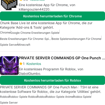
Eine kostenlose App für Chrome, von
killiangouzien44220.
Kostenlos herunterladen für Chrome
Chunk Base Live ist eine kostenlose App für Chrome, die zur
Kategorie 'Add-ons & Tools' gehört.
Chrome
Google Chrome Erweiterungen Spiele
Beste Erweiterungen Für Chrome-Spiele
Beste Spielerweiterungen Für Chrome
Spiele Server
Minecraft
PRIVATE SERVER COMMANDS GP One Punch Man : TSH
1
Kostenlos
Ein kostenloses Programm für Roblox, von
DiabolGiumbo.
Kostenlos herunterladen für Roblox
PRIVATE SERVER COMMANDS GP One Punch Man : TSH ist eine
kostenlose Software für Roblox, die zur Kategorie 'Utilities' gehört.
Roblox
Roblox-Spiele Roblox
Roblox
Roblox-Spiele Anime
Roblox Spiele
Spiele Server