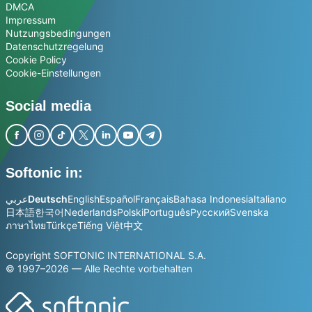
DMCA
Impressum
Nutzungsbedingungen
Datenschutzregelung
Cookie Policy
Cookie-Einstellungen
Social media
Softonic in:
عربي
Deutsch
English
Español
Français
Bahasa Indonesia
Italiano
日本語
한국어
Nederlands
Polski
Português
Русский
Svenska
ภาษาไทย
Türkçe
Tiếng Việt
中文
Copyright SOFTONIC INTERNATIONAL S.A.
© 1997–2026 — Alle Rechte vorbehalten