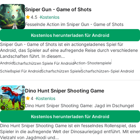
Sniper Gun - Game of Shots
4.5
Kostenlos
Fesselnde Action im Sniper Gun - Game of Shots
Kostenlos herunterladen für Android
Sniper Gun - Game of Shots ist ein actiongeladenes Spiel für
Android, das Spieler auf eine aufregende Reise durch verschiedene
Landschaften führt. In diesem…
Android
Action-Shooterspiele
Scharfschützen Spiele Für Android
Schießspiel Für Android
Scharfschützen Spiele
Scharfschützen-Spiel Android
Dino Hunt Sniper Shooting Game
4
Kostenlos
Dino Hunt Sniper Shooting Game: Jagd im Dschungel
Kostenlos herunterladen für Android
Dino Hunt Sniper Shooting Game ist ein fesselndes Rollenspiel, das
Spieler in die aufregende Welt der Dinosaurierjagd entführt. Mit einer
Vielzahl von Jagdmodi und…