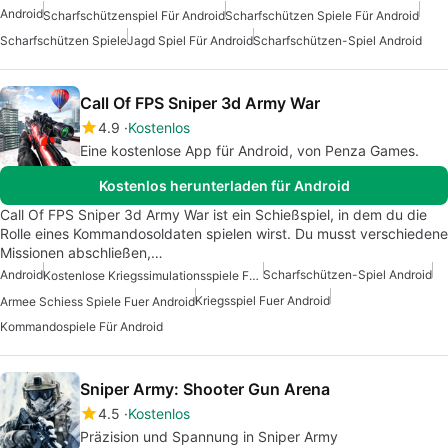
Android
Scharfschützenspiel Für Android
Scharfschützen Spiele Für Android
Scharfschützen Spiele
Jagd Spiel Für Android
Scharfschützen-Spiel Android
Call Of FPS Sniper 3d Army War
4.9
Kostenlos
Eine kostenlose App für Android, von Penza Games.
Kostenlos herunterladen für Android
Call Of FPS Sniper 3d Army War ist ein Schießspiel, in dem du die
Rolle eines Kommandosoldaten spielen wirst. Du musst verschiedene
Missionen abschließen,…
Android
Scharfschützen-Spiel Android
Kostenlose Kriegssimulationsspiele Für Android
Kriegsspiel Fuer Android
Armee Schiess Spiele Fuer Android
Kommandospiele Für Android
Sniper Army: Shooter Gun Arena
4.5
Kostenlos
Präzision und Spannung in Sniper Army