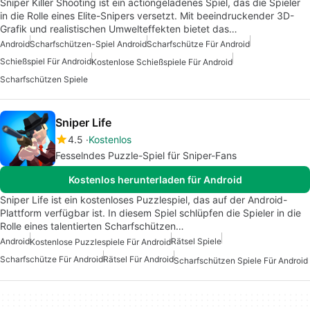
Sniper Killer Shooting ist ein actiongeladenes Spiel, das die Spieler
in die Rolle eines Elite-Snipers versetzt. Mit beeindruckender 3D-
Grafik und realistischen Umwelteffekten bietet das…
Android
Scharfschützen-Spiel Android
Scharfschütze Für Android
Schießspiel Für Android
Kostenlose Schießspiele Für Android
Scharfschützen Spiele
Sniper Life
4.5
Kostenlos
Fesselndes Puzzle-Spiel für Sniper-Fans
Kostenlos herunterladen für Android
Sniper Life ist ein kostenloses Puzzlespiel, das auf der Android-
Plattform verfügbar ist. In diesem Spiel schlüpfen die Spieler in die
Rolle eines talentierten Scharfschützen…
Android
Rätsel Spiele
Kostenlose Puzzlespiele Für Android
Scharfschütze Für Android
Rätsel Für Android
Scharfschützen Spiele Für Android