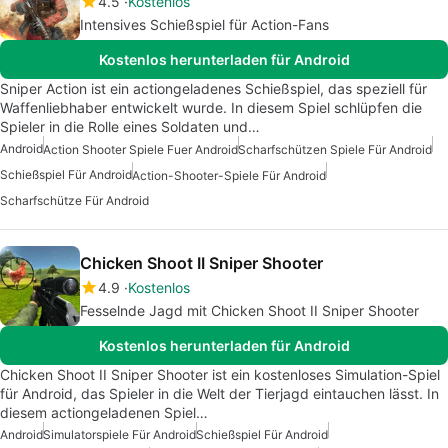
4.5
Kostenlos
Intensives Schießspiel für Action-Fans
Kostenlos herunterladen für Android
Sniper Action ist ein actiongeladenes Schießspiel, das speziell für
Waffenliebhaber entwickelt wurde. In diesem Spiel schlüpfen die
Spieler in die Rolle eines Soldaten und…
Android
Action Shooter Spiele Fuer Android
Scharfschützen Spiele Für Android
Schießspiel Für Android
Action-Shooter-Spiele Für Android
Scharfschütze Für Android
Chicken Shoot II Sniper Shooter
4.9
Kostenlos
Fesselnde Jagd mit Chicken Shoot II Sniper Shooter
Kostenlos herunterladen für Android
Chicken Shoot II Sniper Shooter ist ein kostenloses Simulation-Spiel
für Android, das Spieler in die Welt der Tierjagd eintauchen lässt. In
diesem actiongeladenen Spiel…
Android
Simulatorspiele Für Android
Schießspiel Für Android