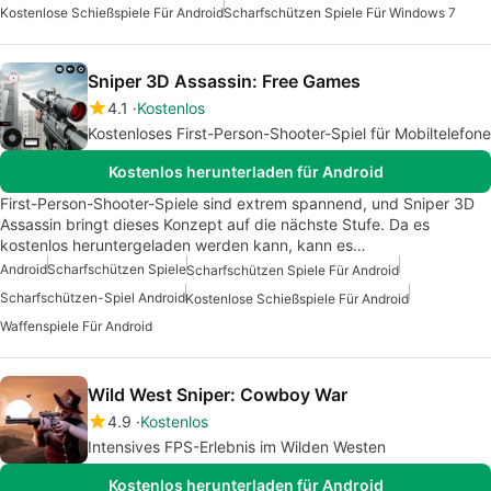
Kostenlose Schießspiele Für Android
Scharfschützen Spiele Für Windows 7
Sniper 3D Assassin: Free Games
4.1
Kostenlos
Kostenloses First-Person-Shooter-Spiel für Mobiltelefone
Kostenlos herunterladen für Android
First-Person-Shooter-Spiele sind extrem spannend, und Sniper 3D
Assassin bringt dieses Konzept auf die nächste Stufe. Da es
kostenlos heruntergeladen werden kann, kann es…
Android
Scharfschützen Spiele
Scharfschützen Spiele Für Android
Scharfschützen-Spiel Android
Kostenlose Schießspiele Für Android
Waffenspiele Für Android
Wild West Sniper: Cowboy War
4.9
Kostenlos
Intensives FPS-Erlebnis im Wilden Westen
Kostenlos herunterladen für Android