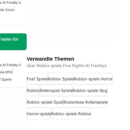
s At Freddy's
ele Sonic
laden für
Verwandte Themen
s At Freddy's
über Roblox spiele Five Nights At Freddys
ele RPG
Fnaf Spiele
Roblox Spiele
Roblox-spiele Horror
 Spiele
Roblox
Rollenspiel Spiele
Roblox-spiele Rpg
Roblox-spiele Spaß
Kostenlose Rollenspiele
Horror-spiele
Roblox-spiele Roblox