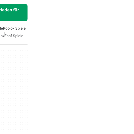
laden für
le
Roblox Spiele
lox
Fnaf Spiele