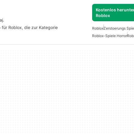
Kostenlos herunter
Roblox
aj.
 für Roblox, die zur Kategorie
Roblox
Zerstoerungs Spie
Roblox-Spiele Horror
Rob