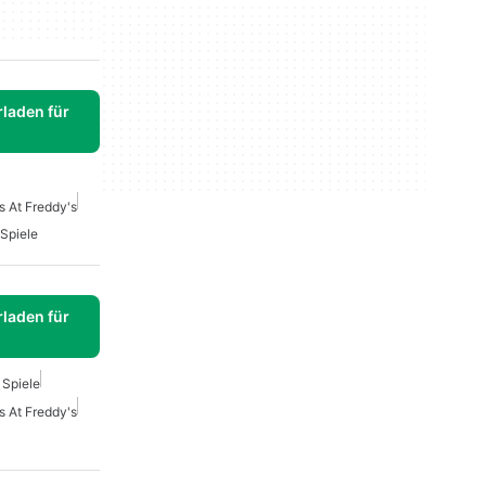
laden für
s At Freddy's
 Spiele
laden für
 Spiele
s At Freddy's