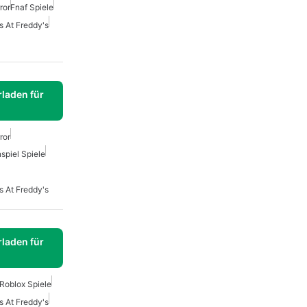
ror
Fnaf Spiele
s At Freddy's
laden für
ror
spiel Spiele
s At Freddy's
laden für
Roblox Spiele
s At Freddy's