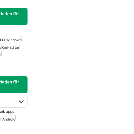
laden für
 Für Windows
s
Xml-Editor
1
laden für
eb apps
r Android