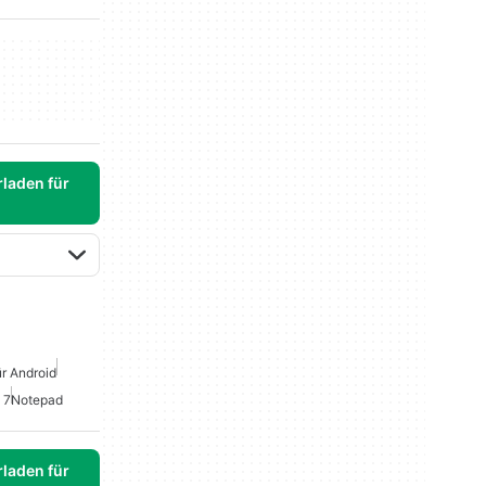
laden für
ür Android
 7
Notepad
laden für