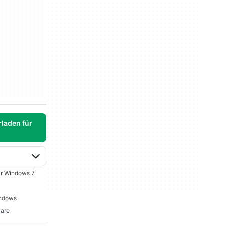
laden für
r Windows 7
indows
ware