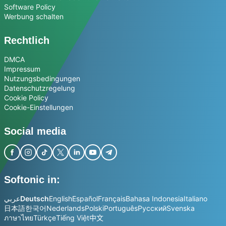
Software Policy
Werbung schalten
Rechtlich
DMCA
Impressum
Nutzungsbedingungen
Datenschutzregelung
Cookie Policy
Cookie-Einstellungen
Social media
Softonic in:
عربي
Deutsch
English
Español
Français
Bahasa Indonesia
Italiano
日本語
한국어
Nederlands
Polski
Português
Русский
Svenska
ภาษาไทย
Türkçe
Tiếng Việt
中文