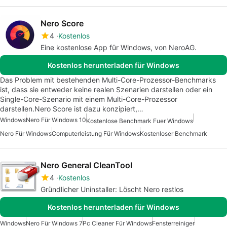
Nero Score
4
Kostenlos
Eine kostenlose App für Windows, von NeroAG‬.
Kostenlos herunterladen für Windows
Das Problem mit bestehenden Multi-Core-Prozessor-Benchmarks
ist, dass sie entweder keine realen Szenarien darstellen oder ein
Single-Core-Szenario mit einem Multi-Core-Prozessor
darstellen.Nero Score ist dazu konzipiert,…
Windows
Nero Für Windows 10
Kostenlose Benchmark Fuer Windows
Nero Für Windows
Computerleistung Für Windows
Kostenloser Benchmark
Nero General CleanTool
4
Kostenlos
Gründlicher Uninstaller: Löscht Nero restlos
Kostenlos herunterladen für Windows
Windows
Nero Für Windows 7
Pc Cleaner Für Windows
Fensterreiniger