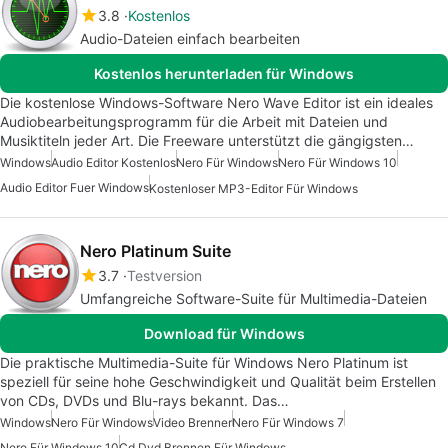
3.8
Kostenlos
Audio-Dateien einfach bearbeiten
Kostenlos herunterladen für Windows
Die kostenlose Windows-Software Nero Wave Editor ist ein ideales
Audiobearbeitungsprogramm für die Arbeit mit Dateien und
Musiktiteln jeder Art. Die Freeware unterstützt die gängigsten…
Windows
Audio Editor Kostenlos
Nero Für Windows
Nero Für Windows 10
Audio Editor Fuer Windows
Kostenloser MP3-Editor Für Windows
Nero Platinum Suite
3.7
Testversion
Umfangreiche Software-Suite für Multimedia-Dateien
Download für Windows
Die praktische Multimedia-Suite für Windows Nero Platinum ist
speziell für seine hohe Geschwindigkeit und Qualität beim Erstellen
von CDs, DVDs und Blu-rays bekannt. Das…
Windows
Nero Für Windows
Video Brenner
Nero Für Windows 7
Nero Für Windows 10
Cd Dvd Brennen Für Windows