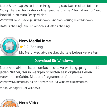
Nero BackItUp 2019 ist ein Programm, das Daten eines lokalen
Computers extern oder online speichert. Eine Alternative zu Nero
BackItUp ist zum Beispiel das…
Windows
Cloud-Backup Für Windows
Synchronisierung Fuer Windows
Datei Sicherung
Nero Für Windows 7
Datensicherung
Nero MediaHome
3.2
Zahlung
Mit Nero MediaHome das digitale Leben verwalten
Download für Windows
Nero MediaHome ist ein umfassendes Verwaltungsprogramm für
jeden Nutzer, der in wenigen Schritten sein digitales Leben
verwalten möchte. Mit dem Programm erhält er die…
Windows
Multimedia
Medien Server
Nero Für Windows
Heimmedien
Video Manager Fuer Windows
Nero Video