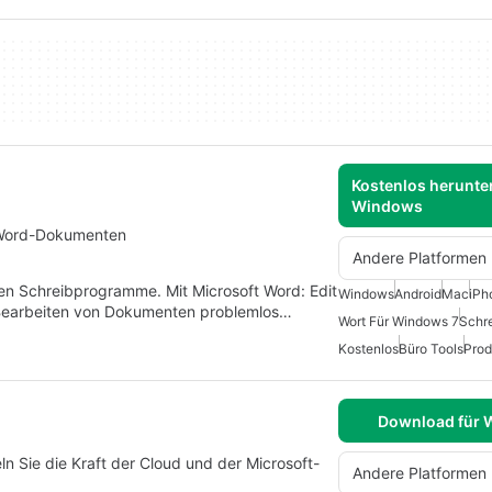
Kostenlos herunter
Windows
n Word-Dokumenten
Andere Platformen
ten Schreibprogramme. Mit Microsoft Word: Edit
Windows
Android
Mac
iPh
 Bearbeiten von Dokumenten problemlos…
Wort Für Windows 7
Schre
Kostenlos
Büro Tools
Prod
Download für
ln Sie die Kraft der Cloud und der Microsoft-
Andere Platformen