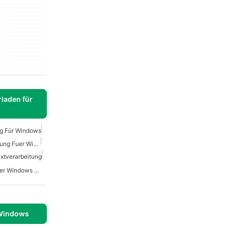
laden für
ng Für Windows
Kostenlose Textverarbeitung Fuer Windows
xtverarbeitung
Microsoft Office Suite Fuer Windows 10
 Windows