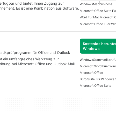
verfügbar und bietet Ihnen Zugang zur
Windows
Mac
business
nement. Es ist eine Kombination aus Software,
Microsoft Office Suite F
Word Für Mac
Microsoft 
Microsoft Office Fuer W
Kostenlos herunter
Windows
matikprüfprogramm für Office und Outlook
st ein umfangreiches Werkzeug zur
Windows
Grammatikprüf
bung bei Microsoft Office und Outlook Mail.
Microsoft Word Fuer Wi
Microsoft Office
Büro Suite Für Windows 
Microsoft Office Suite