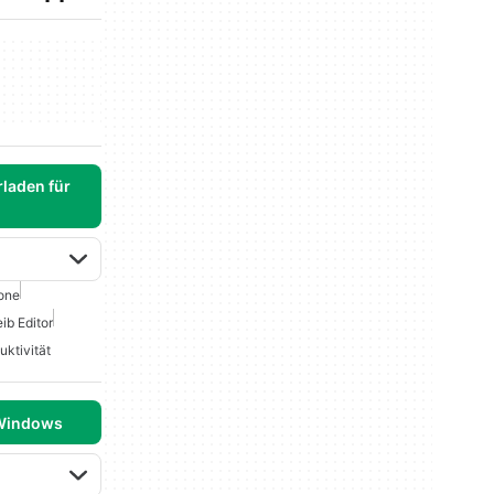
laden für
one
ib Editor
uktivität
 Windows