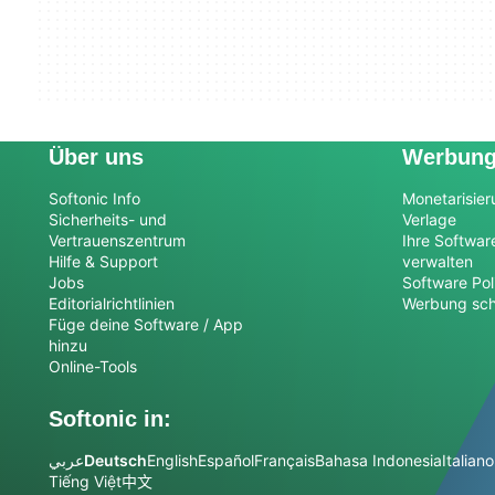
Über uns
Werbun
Softonic Info
Monetarisier
Sicherheits- und
Verlage
Vertrauenszentrum
Ihre Softwar
Hilfe & Support
verwalten
Jobs
Software Pol
Editorialrichtlinien
Werbung sch
Füge deine Software / App
hinzu
Online-Tools
Softonic in:
عربي
Deutsch
English
Español
Français
Bahasa Indonesia
Italiano
Tiếng Việt
中文