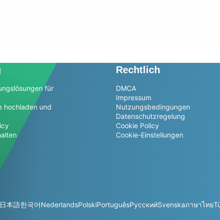
g
Rechtlich
ungslösungen für
DMCA
Impressum
e hochladen und
Nutzungsbedingungen
Datenschutzregelung
icy
Cookie Policy
alten
Cookie-Einstellungen
日本語
한국어
Nederlands
Polski
Português
Русский
Svenska
ภาษาไทย
T