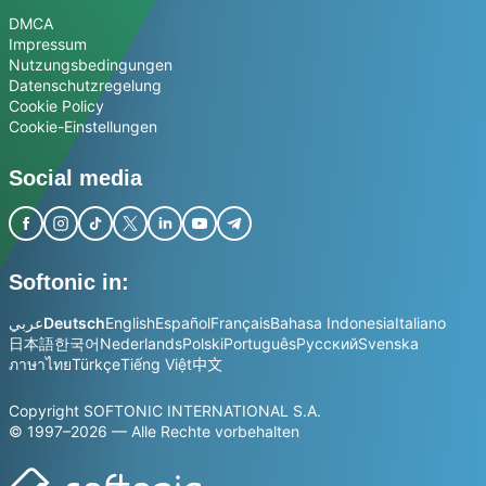
DMCA
Impressum
Nutzungsbedingungen
Datenschutzregelung
Cookie Policy
Cookie-Einstellungen
Social media
Softonic in:
عربي
Deutsch
English
Español
Français
Bahasa Indonesia
Italiano
日本語
한국어
Nederlands
Polski
Português
Русский
Svenska
ภาษาไทย
Türkçe
Tiếng Việt
中文
Copyright SOFTONIC INTERNATIONAL S.A.
© 1997–2026 — Alle Rechte vorbehalten