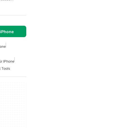
 iPhone
hone
ür IPhone
 Tools