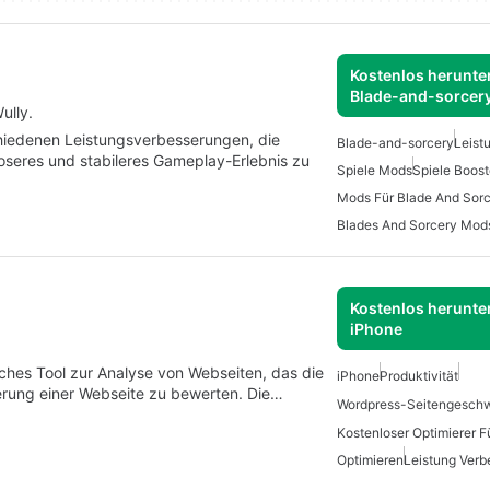
Kostenlos herunter
Blade-and-sorcer
ully.
hiedenen Leistungsverbesserungen, die
Blade-and-sorcery
Leist
oseres und stabileres Gameplay-Erlebnis zu
Spiele Mods
Spiele Boost
Mods Für Blade And Sor
Blades And Sorcery Mod
Kostenlos herunter
iPhone
ches Tool zur Analyse von Webseiten, das die
iPhone
Produktivität
erung einer Webseite zu bewerten. Die…
Kostenloser Optimierer F
Optimieren
Leistung Verb