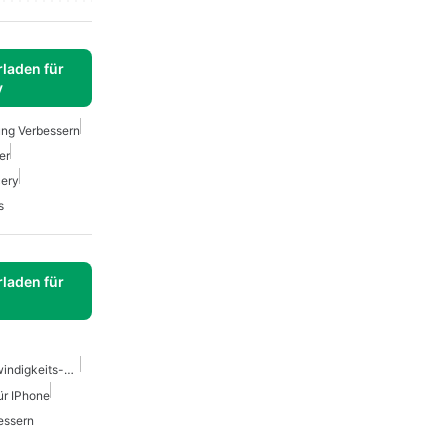
laden für
y
ung Verbessern
er
cery
s
laden für
Wordpress-Seitengeschwindigkeits-Plugin
ür IPhone
essern