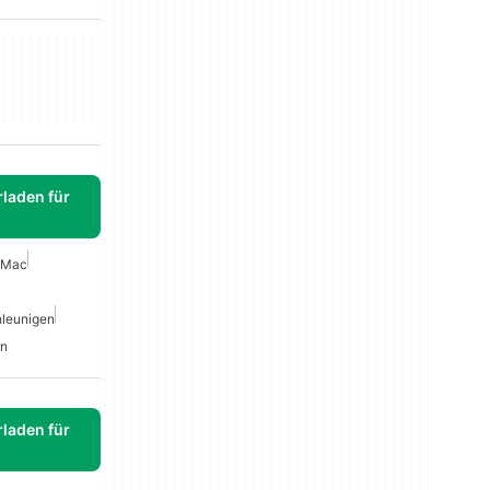
laden für
 Mac
leunigen
rn
laden für