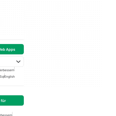
Web Apps
Verbessern
Sql
English
für
rbessern