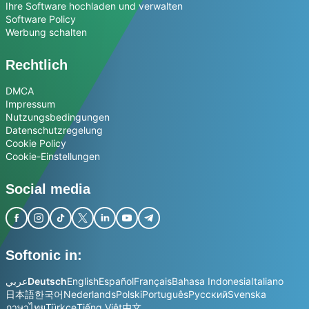
Ihre Software hochladen und verwalten
Software Policy
Werbung schalten
Rechtlich
DMCA
Impressum
Nutzungsbedingungen
Datenschutzregelung
Cookie Policy
Cookie-Einstellungen
Social media
Softonic in:
عربي
Deutsch
English
Español
Français
Bahasa Indonesia
Italiano
日本語
한국어
Nederlands
Polski
Português
Русский
Svenska
ภาษาไทย
Türkçe
Tiếng Việt
中文