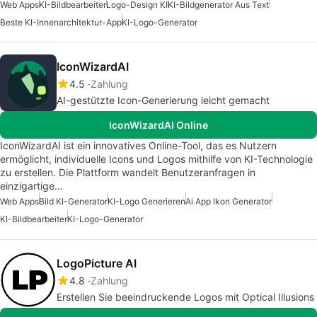
Web Apps
KI-Bildbearbeiter
Logo-Design KI
KI-Bildgenerator Aus Text
Beste KI-Innenarchitektur-App
KI-Logo-Generator
IconWizardAI
4.5
Zahlung
AI-gestützte Icon-Generierung leicht gemacht
IconWizardAI Online
IconWizardAI ist ein innovatives Online-Tool, das es Nutzern
ermöglicht, individuelle Icons und Logos mithilfe von KI-Technologie
zu erstellen. Die Plattform wandelt Benutzeranfragen in
einzigartige…
Web Apps
Bild KI-Generator
KI-Logo Generieren
Ai App Ikon Generator
KI-Bildbearbeiter
KI-Logo-Generator
LogoPicture AI
4.8
Zahlung
Erstellen Sie beeindruckende Logos mit Optical Illusions