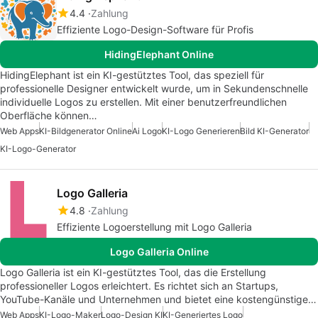
4.4
Zahlung
Effiziente Logo-Design-Software für Profis
HidingElephant Online
HidingElephant ist ein KI-gestütztes Tool, das speziell für
professionelle Designer entwickelt wurde, um in Sekundenschnelle
individuelle Logos zu erstellen. Mit einer benutzerfreundlichen
Oberfläche können…
Web Apps
KI-Bildgenerator Online
Ai Logo
KI-Logo Generieren
Bild KI-Generator
KI-Logo-Generator
Logo Galleria
4.8
Zahlung
Effiziente Logoerstellung mit Logo Galleria
Logo Galleria Online
Logo Galleria ist ein KI-gestütztes Tool, das die Erstellung
professioneller Logos erleichtert. Es richtet sich an Startups,
YouTube-Kanäle und Unternehmen und bietet eine kostengünstige…
Web Apps
KI-Logo-Maker
Logo-Design KI
KI-Generiertes Logo