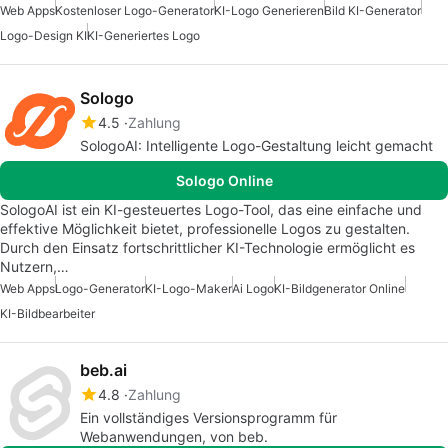
Web Apps
Kostenloser Logo-Generator
KI-Logo Generieren
Bild KI-Generator
Logo-Design KI
KI-Generiertes Logo
Sologo
4.5
Zahlung
SologoAI: Intelligente Logo-Gestaltung leicht gemacht
Sologo Online
SologoAI ist ein KI-gesteuertes Logo-Tool, das eine einfache und
effektive Möglichkeit bietet, professionelle Logos zu gestalten.
Durch den Einsatz fortschrittlicher KI-Technologie ermöglicht es
Nutzern,…
Web Apps
Logo-Generator
KI-Logo-Maker
Ai Logo
KI-Bildgenerator Online
KI-Bildbearbeiter
beb.ai
4.8
Zahlung
Ein vollständiges Versionsprogramm für
Webanwendungen, von beb.