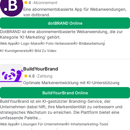
4
Abonnement
Eine abonnementsbasierte App für Webanwendungen,
von dotbrand.
dotBRAND Online
DotBRAND ist eine abonnementbasierte Webanwendung, die zur
Kategorie 'KI-Marketing' gehört.
Web Apps
KI-Logo-Maker
KI-Foto-Verbesserer
KI-Bildbearbeitung
KI-Kunstgenerator
KI-Bild Zu Video
BuildYourBrand
4.8
Zahlung
Optimale Markenentwicklung mit KI-Unterstützung
BuildYourBrand Online
BuildYourBrand ist ein KI-gestützter Branding-Service, der
Unternehmen dabei hilft, ihre Markenidentität zu verbessern und
strategisches Wachstum zu erreichen. Die Plattform bietet eine
umfassende Palette…
Web Apps
KI-Lösungen Für Unternehmen
KI-Inhaltsmarketing-Tools