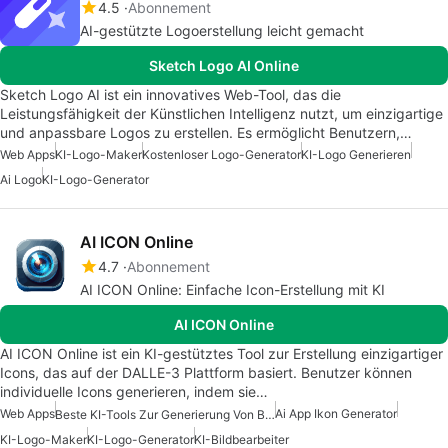
4.5
Abonnement
AI-gestützte Logoerstellung leicht gemacht
Sketch Logo AI Online
Sketch Logo AI ist ein innovatives Web-Tool, das die
Leistungsfähigkeit der Künstlichen Intelligenz nutzt, um einzigartige
und anpassbare Logos zu erstellen. Es ermöglicht Benutzern,…
Web Apps
KI-Logo-Maker
Kostenloser Logo-Generator
KI-Logo Generieren
Ai Logo
KI-Logo-Generator
AI ICON Online
4.7
Abonnement
AI ICON Online: Einfache Icon-Erstellung mit KI
AI ICON Online
AI ICON Online ist ein KI-gestütztes Tool zur Erstellung einzigartiger
Icons, das auf der DALLE-3 Plattform basiert. Benutzer können
individuelle Icons generieren, indem sie…
Web Apps
Ai App Ikon Generator
Beste KI-Tools Zur Generierung Von Bildern
KI-Logo-Maker
KI-Logo-Generator
KI-Bildbearbeiter