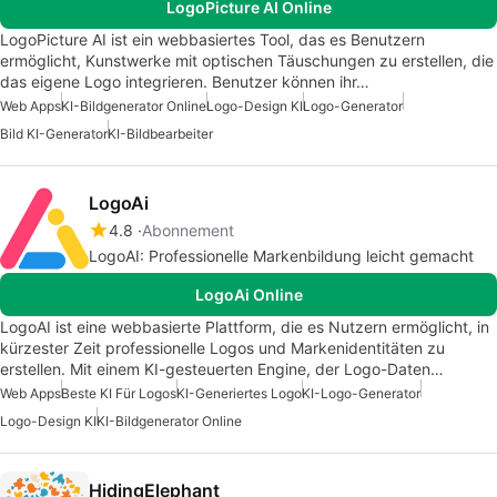
LogoPicture AI Online
LogoPicture AI ist ein webbasiertes Tool, das es Benutzern
ermöglicht, Kunstwerke mit optischen Täuschungen zu erstellen, die
das eigene Logo integrieren. Benutzer können ihr…
Web Apps
KI-Bildgenerator Online
Logo-Design KI
Logo-Generator
Bild KI-Generator
KI-Bildbearbeiter
LogoAi
4.8
Abonnement
LogoAI: Professionelle Markenbildung leicht gemacht
LogoAi Online
LogoAI ist eine webbasierte Plattform, die es Nutzern ermöglicht, in
kürzester Zeit professionelle Logos und Markenidentitäten zu
erstellen. Mit einem KI-gesteuerten Engine, der Logo-Daten…
Web Apps
Beste KI Für Logos
KI-Generiertes Logo
KI-Logo-Generator
Logo-Design KI
KI-Bildgenerator Online
HidingElephant