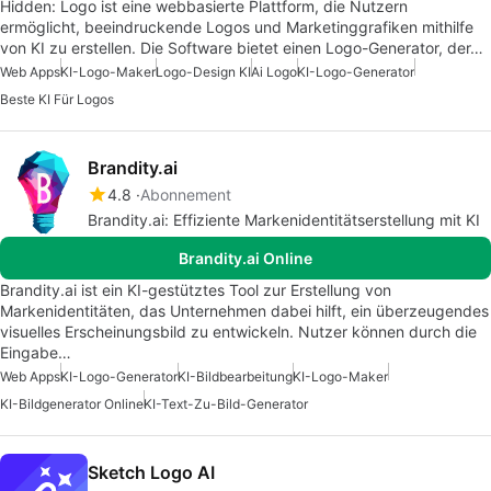
Hidden: Logo ist eine webbasierte Plattform, die Nutzern
ermöglicht, beeindruckende Logos und Marketinggrafiken mithilfe
von KI zu erstellen. Die Software bietet einen Logo-Generator, der…
Web Apps
KI-Logo-Maker
Logo-Design KI
Ai Logo
KI-Logo-Generator
Beste KI Für Logos
Brandity.ai
4.8
Abonnement
Brandity.ai: Effiziente Markenidentitätserstellung mit KI
Brandity.ai Online
Brandity.ai ist ein KI-gestütztes Tool zur Erstellung von
Markenidentitäten, das Unternehmen dabei hilft, ein überzeugendes
visuelles Erscheinungsbild zu entwickeln. Nutzer können durch die
Eingabe…
Web Apps
KI-Logo-Generator
KI-Bildbearbeitung
KI-Logo-Maker
KI-Bildgenerator Online
KI-Text-Zu-Bild-Generator
Sketch Logo AI