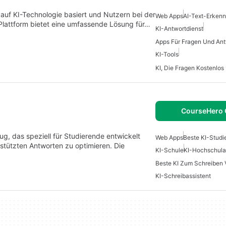
auf KI-Technologie basiert und Nutzern bei der
Web Apps
AI-Text-Erkenn
Plattform bietet eine umfassende Lösung für…
KI-Antwortdienst
KI-Tools
KI, Die Fragen Kostenlos
CourseHero 
g, das speziell für Studierende entwickelt
Web Apps
Beste KI-Stud
estützten Antworten zu optimieren. Die
KI-Schule
KI-Hochschula
Beste KI Zum Schreiben 
KI-Schreibassistent