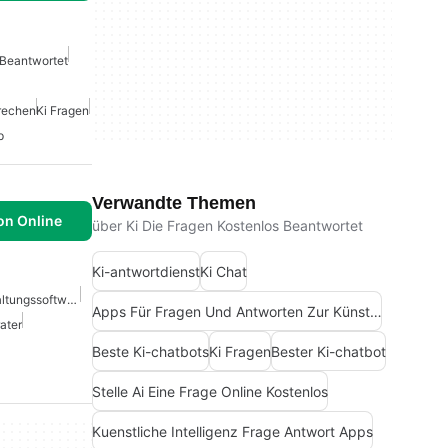
 Beantwortet
rechen
Ki Fragen
p
Verwandte Themen
on Online
über Ki Die Fragen Kostenlos Beantwortet
Ki-antwortdienst
Ki Chat
KI-Gestützte Mietbuchhaltungssoftware
Apps Für Fragen Und Antworten Zur Künstlichen Intelligenz
ater
Beste Ki-chatbots
Ki Fragen
Bester Ki-chatbot
Stelle Ai Eine Frage Online Kostenlos
Kuenstliche Intelligenz Frage Antwort Apps