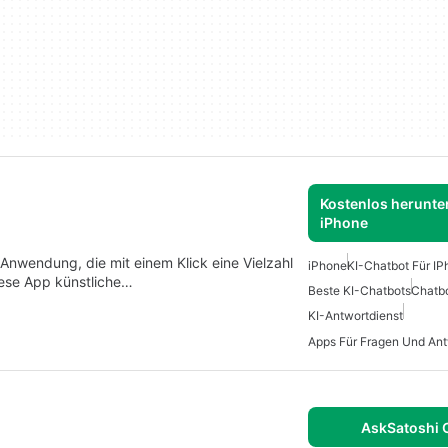
Kostenlos herunter
iPhone
-Anwendung, die mit einem Klick eine Vielzahl
iPhone
KI-Chatbot Für I
iese App künstliche…
Beste KI-Chatbots
Chatbo
KI-Antwortdienst
AskSatoshi 