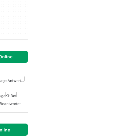
Online
Kuenstliche Intelligenz Frage Antwort Apps
uge
KI-Bot
 Beantwortet
nline