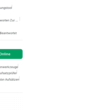
ungstool
Apps Für Fragen Und Antworten Zur Künstlichen Intelligenz
 Beantwortet
Online
ienwerkzeuge
ufsatzprüfer
Von Aufsätzen