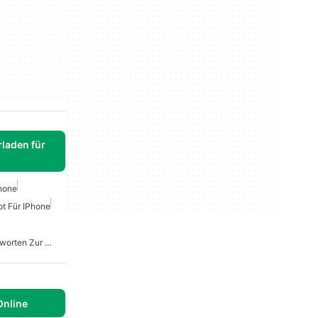
laden für
Phone
t Für IPhone
Apps Für Fragen Und Antworten Zur Künstlichen Intelligenz
Online