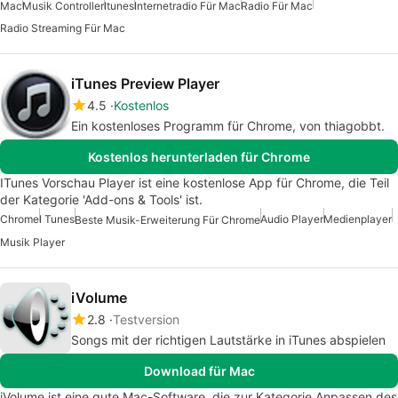
Mac
Musik Controller
Itunes
Internetradio Für Mac
Radio Für Mac
Radio Streaming Für Mac
iTunes Preview Player
4.5
Kostenlos
Ein kostenloses Programm für Chrome, von thiagobbt.
Kostenlos herunterladen für Chrome
ITunes Vorschau Player ist eine kostenlose App für Chrome, die Teil
der Kategorie 'Add-ons & Tools' ist.
Chrome
I Tunes
Audio Player
Medienplayer
Beste Musik-Erweiterung Für Chrome
Musik Player
iVolume
2.8
Testversion
Songs mit der richtigen Lautstärke in iTunes abspielen
Download für Mac
iVolume ist eine gute Mac-Software, die zur Kategorie Anpassen des