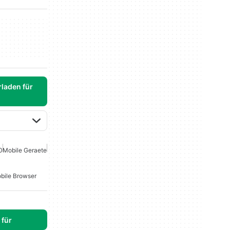
laden für
0
Mobile Geraete
bile Browser
für