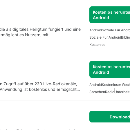
Kostenlos herunter
Android
e als digitales Heiligtum fungiert und eine
Android
Soziale Für Andr
 ermöglicht es Nutzern, mit…
Soziale Für Android
Bibli
Kostenlos
Kostenlos herunter
Android
rn Zugriff auf über 230 Live-Radiokanäle,
Android
Kostenloser Wec
Anwendung ist kostenlos und ermöglicht…
Sprachen
Radio
Unterhalt
Download 