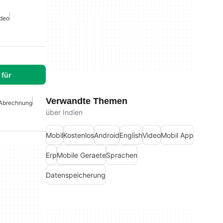
deo
für
Verwandte Themen
Abrechnung
über Indien
Mobil
Kostenlos
Android
English
Video
Mobil App
Erp
Mobile Geraete
Sprachen
Datenspeicherung