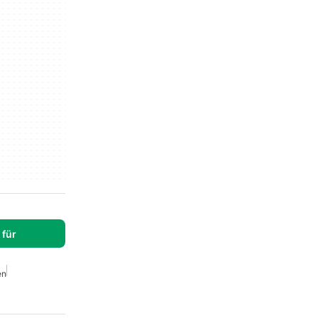
für
en