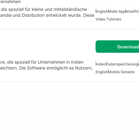
nternehmen
ie speziell für kleine und mittelständische
English
Mobil App
Mobil
Vi
andel und Distribution entwickelt wurde. Diese
Video Tutorials
Download 
, die speziell für Unternehmen in Indien
Indien
Datenspeicherung
ichtern. Die Software ermöglicht es Nutzern,
English
Mobile Geraete