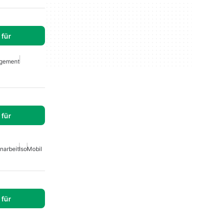
für
gement
für
arbeit
Iso
Mobil
für