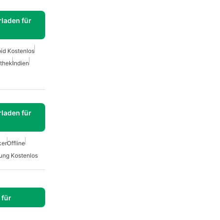
laden für
oid Kostenlos
othek
Indien
laden für
ker
Offline
ung Kostenlos
für