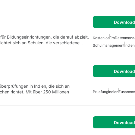
Download 
ür Bildungseinrichtungen, die darauf abzielt,
Kostenlos
Erp
Datenmana
 richtet sich an Schulen, die verschiedene…
Schulmanagement
Indien
Download 
düberprüfungen in Indien, die sich an
en richtet. Mit über 250 Millionen
Pruefung
Indien
Zusammen
Download 
n