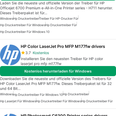
Laden Sie die neueste und offizielle Version der Treiber für HP
Officejet 6700 Premium e-All-in-One Printer series - H711 herunter.
Dieses Treiberpaket ist für…
Windows
Hp Druckertreiber
Treiber Für HP-Drucker Für
Hp Druckertreiber Für Windows
Hp Druckertreiber Für
Hp Druckertreiber Für Windows 10
HP Color LaserJet Pro MFP M177fw drivers
3.7
Kostenlos
Installieren Sie den neuesten Treiber für HP color
laserjet pro mfp m177fw
Kostenlos herunterladen für Windows
Downloaden Sie die neueste und offizielle Version des Treibers für
HP Color LaserJet Pro MFP M177fw. Dieses Treiberpaket ist für 32
und 64 Bit…
Windows
Hp Druckertreiber
Hp Druckertreiber Für Windows 10
Hp Laserjet Für Windows
Hp Druckertreiber Für Windows
Hp Druckertreiber Für
HP Photosmart C6300 Printer series drivers