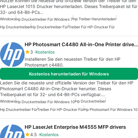
Nutzer können die neueste und offizielle Version der Treiber für den
HP LaserJet 1015 Drucker herunterladen. Dieses Treiberpaket ist für
32- und 64-Bit-PCs…
Windows
Hp Treiber Herunterladen
Hp Druckertreiber Für Windows 7
Hp Druckertreiber
Hp Druckertreiber Für
Treiber Für HP-Drucker Für
HP Photosmart C4480 All-in-One Printer drivers
3
Kostenlos
Installieren Sie den neuesten Treiber für den HP
Photosmart c4480.
Kostenlos herunterladen für Windows
Laden Sie die neueste und offizielle Version der Treiber für den HP
Photosmart C4480 All-in-One-Drucker herunter. Dieses
Treiberpaket ist für 32- und 64-Bit-PCs verfügbar.…
Windows
Hp Druckertreiber
Hp Druckertreiber Für Windows 10
Hp Druckertreiber Für
Treiber Für HP-Drucker Für
Hp Photosmart Für Windows 10
HP LaserJet Enterprise M4555 MFP drivers
4.5
Kostenlos