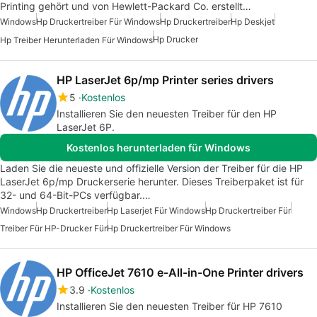
Printing gehört und von Hewlett-Packard Co. erstellt…
Windows
Hp Druckertreiber Für Windows
Hp Druckertreiber
Hp Deskjet
Hp Drucker
Hp Treiber Herunterladen Für Windows
HP LaserJet 6p/mp Printer series drivers
5
Kostenlos
Installieren Sie den neuesten Treiber für den HP
LaserJet 6P.
Kostenlos herunterladen für Windows
Laden Sie die neueste und offizielle Version der Treiber für die HP
LaserJet 6p/mp Druckerserie herunter. Dieses Treiberpaket ist für
32- und 64-Bit-PCs verfügbar.…
Windows
Hp Druckertreiber
Hp Laserjet Für Windows
Hp Druckertreiber Für
Treiber Für HP-Drucker Für
Hp Druckertreiber Für Windows
HP OfficeJet 7610 e-All-in-One Printer drivers
3.9
Kostenlos
Installieren Sie den neuesten Treiber für HP 7610