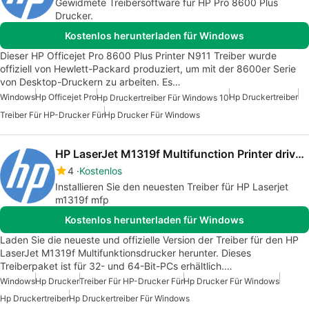
Gewidmete Treibersoftware für HP Pro 8600 Plus
Drucker.
Kostenlos herunterladen für Windows
Dieser HP Officejet Pro 8600 Plus Printer N911 Treiber wurde
offiziell von Hewlett-Packard produziert, um mit der 8600er Serie
von Desktop-Druckern zu arbeiten. Es…
Windows
Hp Officejet Pro
Hp Druckertreiber
Hp Druckertreiber Für Windows 10
Treiber Für HP-Drucker Für
Hp Drucker Für Windows
HP LaserJet M1319f Multifunction Printer drivers
4
Kostenlos
Installieren Sie den neuesten Treiber für HP Laserjet
m1319f mfp
Kostenlos herunterladen für Windows
Laden Sie die neueste und offizielle Version der Treiber für den HP
LaserJet M1319f Multifunktionsdrucker herunter. Dieses
Treiberpaket ist für 32- und 64-Bit-PCs erhältlich.…
Windows
Hp Drucker
Treiber Für HP-Drucker Für
Hp Drucker Für Windows
Hp Druckertreiber
Hp Druckertreiber Für Windows