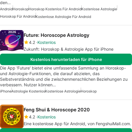
den…
Android
Horoskop
Horoskop Kostenlos Für Android
Kostenlose Astrologie
Horoskop Für Android
Kostenlose Astrologie Für Android
Future: Horoscope Astrology
4.2
Kostenlos
Zukunft: Horoskop & Astrologie App für iPhone
Kostenlos herunterladen für iPhone
Die App 'Future' bietet eine umfassende Sammlung an Horoskop-
und Astrologie-Funktionen, die darauf abzielen, das
Selbstverständnis und die zwischenmenschlichen Beziehungen zu
verbessern. Nutzer können…
iPhone
Astrologie Kostenlos
Kostenlose Astrologie
Horoskop
Feng Shui & Horoscope 2020
4.2
Kostenlos
Eine kostenlose App für Android, von FengshuiMall.com.