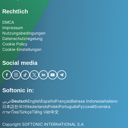
Rechtlich
DMCA
Impressum
Nutzungsbedingungen
Datenschutzregelung
Cookie Policy
Cookie-Einstellungen
Social media
Softonic in:
عربي
Deutsch
English
Español
Français
Bahasa Indonesia
Italiano
日本語
한국어
Nederlands
Polski
Português
Русский
Svenska
ภาษาไทย
Türkçe
Tiếng Việt
中文
Copyright SOFTONIC INTERNATIONAL S.A.