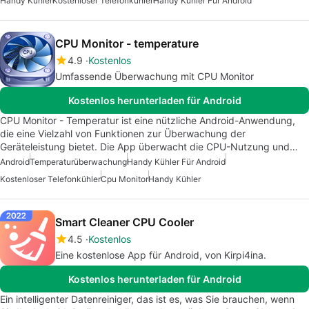
Handy Kühler
Kostenloser Telefonkühler
Handy Kühler Für Android
CPU Monitor - temperature
4.9
Kostenlos
Umfassende Überwachung mit CPU Monitor
Kostenlos herunterladen für Android
CPU Monitor - Temperatur ist eine nützliche Android-Anwendung,
die eine Vielzahl von Funktionen zur Überwachung der
Geräteleistung bietet. Die App überwacht die CPU-Nutzung und…
Android
Temperaturüberwachung
Handy Kühler Für Android
Kostenloser Telefonkühler
Cpu Monitor
Handy Kühler
Smart Cleaner CPU Cooler
4.5
Kostenlos
Eine kostenlose App für Android, von Kirpi4ina.
Kostenlos herunterladen für Android
Ein intelligenter Datenreiniger, das ist es, was Sie brauchen, wenn