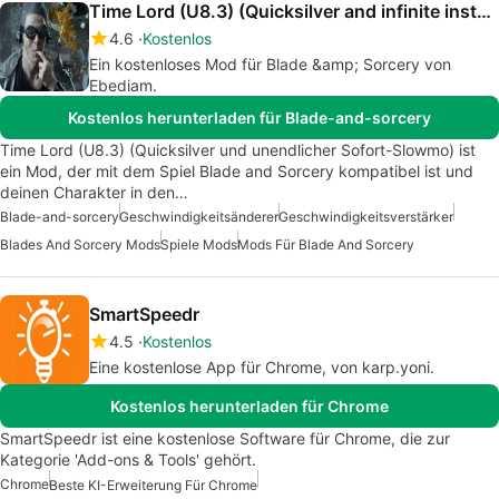
Time Lord (U8.3) (Quicksilver and infinite instant slowmo)
4.6
Kostenlos
Ein kostenloses Mod für Blade &amp; Sorcery von
Ebediam.
Kostenlos herunterladen für Blade-and-sorcery
Time Lord (U8.3) (Quicksilver und unendlicher Sofort-Slowmo) ist
ein Mod, der mit dem Spiel Blade and Sorcery kompatibel ist und
deinen Charakter in den…
Blade-and-sorcery
Geschwindigkeitsänderer
Geschwindigkeitsverstärker
Blades And Sorcery Mods
Spiele Mods
Mods Für Blade And Sorcery
SmartSpeedr
4.5
Kostenlos
Eine kostenlose App für Chrome, von karp.yoni.
Kostenlos herunterladen für Chrome
SmartSpeedr ist eine kostenlose Software für Chrome, die zur
Kategorie 'Add-ons & Tools' gehört.
Chrome
Beste KI-Erweiterung Für Chrome