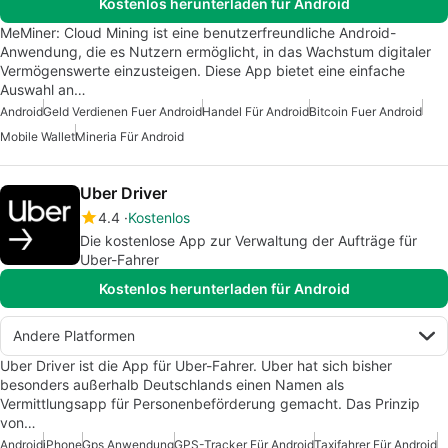
Kostenlos herunterladen für Android
MeMiner: Cloud Mining ist eine benutzerfreundliche Android-
Anwendung, die es Nutzern ermöglicht, in das Wachstum digitaler
Vermögenswerte einzusteigen. Diese App bietet eine einfache
Auswahl an…
Android
Geld Verdienen Fuer Android
Handel Für Android
Bitcoin Fuer Android
Mobile Wallet
Mineria Für Android
Uber Driver
4.4
Kostenlos
Die kostenlose App zur Verwaltung der Aufträge für
Uber-Fahrer
Kostenlos herunterladen für Android
Andere Platformen
Uber Driver ist die App für Uber-Fahrer. Uber hat sich bisher
besonders außerhalb Deutschlands einen Namen als
Vermittlungsapp für Personenbeförderung gemacht. Das Prinzip
von…
Android
iPhone
Gps Anwendung
GPS-Tracker Für Android
Taxifahrer Für Android