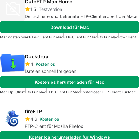
CuteFTP Mac Home
1.5
Testversion
Der schnelle und bekannte FTP-Client erobert die Macs
Download für Mac
Mac
Kostenloser FTP-Client Für Mac
FTP-Client Für Mac
Ftp Für Mac
Ftp-Client
Dockdrop
4
Kostenlos
Dateien schnell freigeben
Kostenlos herunterladen für Mac
Mac
Ftp-Client
Ftp Für Mac
FTP-Client Für Mac
Kostenloser FTP-Client Für Mac
fireFTP
4.6
Kostenlos
FTP-Client für Mozilla Firefox
Kostenlos herunterladen für Windows