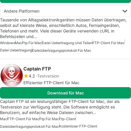
Andere Platformen
Tausende von Alltagselektronikgeräten müssen Daten übertragen,
selbst auf kleinste Weise, einschließlich Autos, Fernsehgeräten,
Telefonen und mehr. Viele dieser Geräte verwenden cURL in
Befehlszeilen und…
Windows
Mac
Ftp Für Mac
Datei Uebertragung Und Teilen
FTP-Client Für Mac
Datei Uebertragung
Dateiübertragungsprotokoll Für Mac
Captain FTP
4.2
Testversion
Effizienter FTP-Client für Mac
Download für Mac
Captain FTP ist ein leistungsfähiger FTP-Client für Mac, der als
Testversion zur Verfügung steht. Die Software ermöglicht es
Benutzern, auf einfache Weise Dateien zwischen…
Mac
FTP-Client Für Mac
Ftp Für Mac
Ftp-Client
Kostenloser FTP-Client
Dateiübertragungsprotokoll Für Mac