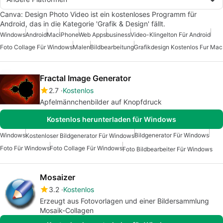
Canva: Design Photo Video ist ein kostenloses Programm für
Android, das in die Kategorie 'Grafik & Design' fällt.
Windows
Android
Mac
iPhone
Web Apps
business
Video-Klingelton Für Android
Foto Collage Für Windows
Malen
Bildbearbeitung
Grafikdesign Kostenlos Fur Mac
Fractal Image Generator
2.7
Kostenlos
Apfelmännchenbilder auf Knopfdruck
Kostenlos herunterladen für Windows
Windows
Bildgenerator Für Windows
Kostenloser Bildgenerator Für Windows
Foto Für Windows
Foto Collage Für Windows
Foto Bildbearbeiter Für Windows
Mosaizer
3.2
Kostenlos
Erzeugt aus Fotovorlagen und einer Bildersammlung
Mosaik-Collagen