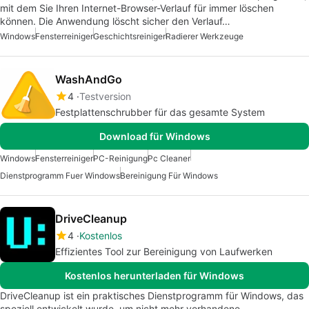
mit dem Sie Ihren Internet-Browser-Verlauf für immer löschen
können. Die Anwendung löscht sicher den Verlauf…
Windows
Fensterreiniger
Geschichtsreiniger
Radierer Werkzeuge
WashAndGo
4
Testversion
Festplattenschrubber für das gesamte System
Download für Windows
Windows
Fensterreiniger
PC-Reinigung
Pc Cleaner
Dienstprogramm Fuer Windows
Bereinigung Für Windows
DriveCleanup
4
Kostenlos
Effizientes Tool zur Bereinigung von Laufwerken
Kostenlos herunterladen für Windows
DriveCleanup ist ein praktisches Dienstprogramm für Windows, das
speziell entwickelt wurde, um nicht mehr vorhandene