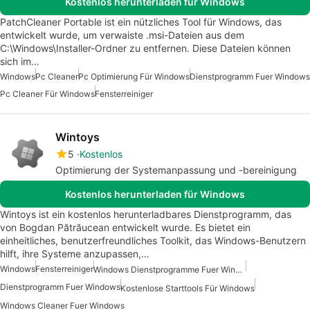
Kostenlos herunterladen für Windows
PatchCleaner Portable ist ein nützliches Tool für Windows, das
entwickelt wurde, um verwaiste .msi-Dateien aus dem
C:\Windows\Installer-Ordner zu entfernen. Diese Dateien können
sich im…
Windows
Pc Cleaner
Pc Optimierung Für Windows
Dienstprogramm Fuer Windows
Pc Cleaner Für Windows
Fensterreiniger
Wintoys
5
Kostenlos
Optimierung der Systemanpassung und -bereinigung
Kostenlos herunterladen für Windows
Wintoys ist ein kostenlos herunterladbares Dienstprogramm, das
von Bogdan Pătrăucean entwickelt wurde. Es bietet ein
einheitliches, benutzerfreundliches Toolkit, das Windows-Benutzern
hilft, ihre Systeme anzupassen,…
Windows
Fensterreiniger
Windows Dienstprogramme Fuer Windows 10
Dienstprogramm Fuer Windows
Kostenlose Starttools Für Windows
Windows Cleaner Fuer Windows