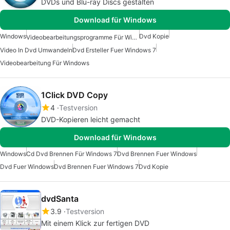
DVDs und Blu-ray Discs gestalten
Download für Windows
Windows
Dvd Kopie
Videobearbeitungsprogramme Für Windows
Video In Dvd Umwandeln
Dvd Ersteller Fuer Windows 7
Videobearbeitung Für Windows
1Click DVD Copy
4
Testversion
DVD-Kopieren leicht gemacht
Download für Windows
Windows
Cd Dvd Brennen Für Windows 7
Dvd Brennen Fuer Windows
Dvd Fuer Windows
Dvd Brennen Fuer Windows 7
Dvd Kopie
dvdSanta
3.9
Testversion
Mit einem Klick zur fertigen DVD