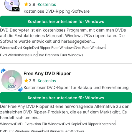
3.9
Kostenlos
Kostenlose DVD-Ripping-Software
Kostenlos herunterladen für Windows
DVD Decrypter ist ein kostenloses Programm, mit dem man DVDs
auf die Festplatte eines Microsoft Windows-PCs rippen kann. Die
Software wurde entwickelt und herausgegeben…
Windows
Dvd Kopie
Dvd Ripper Fuer Windows
Dvd Fuer Windows
Dvd Wiederherstellung
Dvd Brennen Fuer Windows
Free Any DVD Ripper
3.8
Kostenlos
Kostenloser DVD-Ripper für Backup und Konvertierung
Kostenlos herunterladen für Windows
Der Free Any DVD Ripper ist eine hervorragende Alternative zu den
zahlreichen DVD-Ripper-Produkten, die es auf dem Markt gibt. Es
handelt sich um ein…
Windows
DVD-Extraktion Für Windows
Dvd Kopie
Dvd Ripper Kostenlos
DVD Für Windows Rippen
Dvd Ripper Fuer Windows