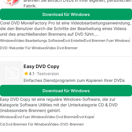
Brennen Sie einfach DVDs in Ihrer eigenen, persönlichen
Fabrik.
Download für Windows
Corel DVD MovieFactory Pro ist eine Videobearbeitungsanwendung,
die den Benutzer durch die Schritte der Bearbeitung eines Videos
und des anschließenden Brennens auf DVD führt.…
Windows
Video Bearbeitungs Software
Dvd Ersteller
Dvd Brennen Fuer Windows
DVD-Rekorder Für Windows
Video Dvd Brenner
Easy DVD Copy
4.1
Testversion
Einfaches Dienstprogramm zum Kopieren Ihrer DVDs
Download für Windows
Easy DVD Copy ist eine reguläre Windows-Software, die zur
Kategorie Software Utilities mit der Unterkategorie CD & DVD
(insbesondere Brennen) gehört.
Windows
Dvd Fuer Windows
Video Dvd Brenner
Dvd Kopie
Cd Dvd Brennen Für Windows
Video-DVD-Brennen