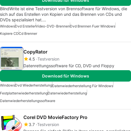
Download für Windows
BlindWrite ist eine Testversion von Brennsoftware für Windows, die
sich auf das Erstellen von Kopien und das Brennen von CDs und
DVDs spezialisiert hat.…
Windows
Dvd Ersteller
Video-DVD-Brennen
Dvd Brennen Fuer Windows
Kopiere CD
Cd Brenner
CopyRator
4.5
Testversion
Datenrettungssoftware für CD, DVD und Floppy
Download für Windows
Windows
Dvd Wiederherstellung
Datenwiederherstellung Für Windows
Festplattenwiederherstellung
Datenwiederherstellung
Datenwiederherstellungssoftware
Corel DVD MovieFactory Pro
3.7
Testversion