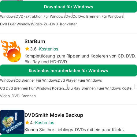
Download für Windows
Windows
DVD-Extraktion Für Windows
Dvd
Cd Dvd Brennen Für Windows
Dvd Fuer Windows
Video-Zu-DVD-Konverter
StarBurn
3.6
Kostenlos
Komplettlösung zum Rippen und Kopieren von CD, DVD,
Blu-Ray und HD-DVD
Kostenlos herunterladen für Windows
Windows
Cd Brenner Für Windows
Dvd Player Fuer Windows
Cd Dvd Brennen Für Windows Kostenlos
Blu Ray Brennen Fuer Windows Kostenlos
Video-DVD-Brennen
DVDSmith Movie Backup
4
Kostenlos
Klonen Sie Ihre Lieblings-DVDs mit ein paar Klicks