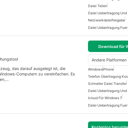
Datei Teilen
Datei Uebertragung Und 
Netzwerkdateifreigabe
Datei Uebertragung Fue
Download für
ltungstool
Andere Platformen
eug, das darauf ausgelegt ist, die
Windows
iPhone
Windows-Computern zu vereinfachen. Es
Telefon Übertragung Kos
gen,…
Schneller Datei Transfer
Datei Uebertragung Und 
Icloud Für Windows 7
Datei Uebertragung Fue
Kostenlos herunter