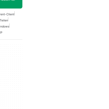
rent-Client
Teilen
indows
2P