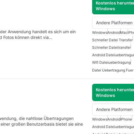
Kostenlos herunter
Windows
Andere Platformen
i der Anwendung handelt es sich um ein
Windows
Android
Mac
iPh
d Fotos können direkt via…
Schneller Datei Transfer
Schneller Dateitransfer
Android Dateiuebertragu
Wifi Dateiuebertragung
Datei Uebertragung Fue
Kostenlos herunter
Windows
Andere Platformen
nwendung, die nahtlose Übertragungen
Windows
Android
iPhone
einer großen Benutzerbasis bietet sie eine
Android Dateiuebertragu