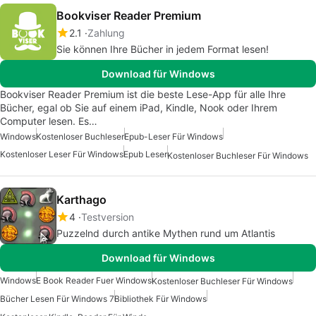
Bookviser Reader Premium
2.1
Zahlung
Sie können Ihre Bücher in jedem Format lesen!
Download für Windows
Bookviser Reader Premium ist die beste Lese-App für alle Ihre
Bücher, egal ob Sie auf einem iPad, Kindle, Nook oder Ihrem
Computer lesen. Es…
Windows
Kostenloser Buchleser
Epub-Leser Für Windows
Kostenloser Leser Für Windows
Epub Leser
Kostenloser Buchleser Für Windows
Karthago
4
Testversion
Puzzelnd durch antike Mythen rund um Atlantis
Download für Windows
Windows
E Book Reader Fuer Windows
Kostenloser Buchleser Für Windows
Bücher Lesen Für Windows 7
Bibliothek Für Windows