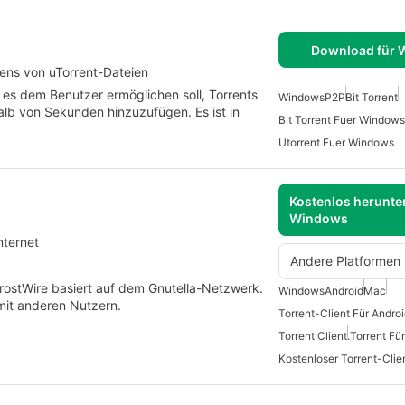
Download für
ns von uTorrent-Dateien
 es dem Benutzer ermöglichen soll, Torrents
Windows
P2P
Bit Torrent
lb von Sekunden hinzuzufügen. Es ist in
Bit Torrent Fuer Windows
Utorrent Fuer Windows
Kostenlos herunter
Windows
nternet
Andere Platformen
ostWire basiert auf dem Gnutella-Netzwerk.
Windows
Android
Mac
mit anderen Nutzern.
Torrent-Client Für Andro
Torrent Client
.Torrent Fü
Kostenloser Torrent-Clie