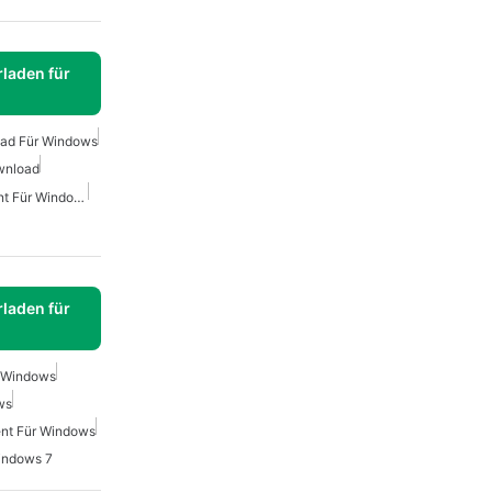
laden für
ad Für Windows
wnload
Kostenloser Torrent-Client Für Windows
laden für
r Windows
ws
rent Für Windows
indows 7