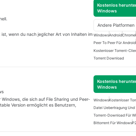
Kostenlos herunter
Windows
ell.
Andere Platformen
t ist, wenn du nach jeglicher Art von Inhalten im
Windows
Android
Chrome
Peer To Peer Für Android
Kostenloser Torrent-Clie
Torrent Download
Kostenlos herunter
Windows
ws
r Windows, die sich auf File Sharing und Peer-
Windows
Kostenloser Tor
rtable Version ermöglicht es Benutzern,
Datei Uebertragung Und 
Torrent-Download Für W
Bittorrent Für Windows
P