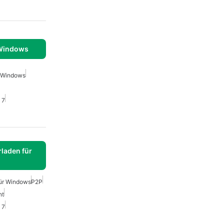
 Windows
r Windows
 7
laden für
Für Windows
P2P
nt
 7