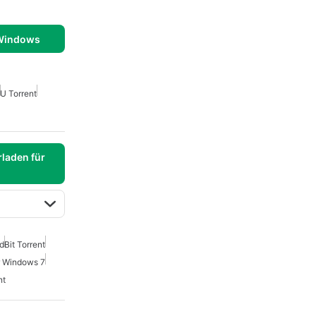
 Windows
U Torrent
laden für
id
Bit Torrent
r Windows 7
nt