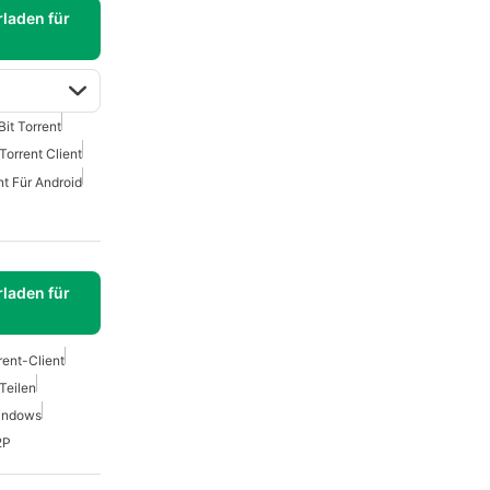
laden für
Bit Torrent
Torrent Client
nt Für Android
laden für
rent-Client
Teilen
indows
2P