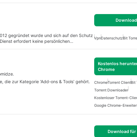
Download 
2012 gegründet wurde und sich auf den Schutz
Vpn
Datenschutz
Bit Torr
 Dienst erfordert keine persönlichen…
Kostenlos herunter
Chrome
omidze.
e, die zur Kategorie 'Add-ons & Tools' gehört.
Chrome
Torrent Client
Bit
Torrent Downloader
Kostenloser Torrent-Clie
Google Chrome-Erweite
Download für 