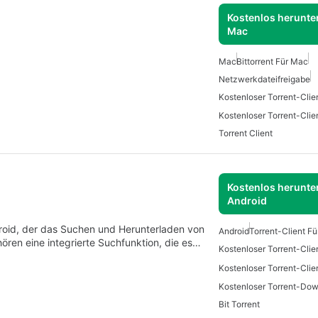
Kostenlos herunter
Mac
Mac
Bittorrent Für Mac
Netzwerkdateifreigabe
Kostenloser Torrent-Clie
Kostenloser Torrent-Clie
Torrent Client
Kostenlos herunter
Android
Android, der das Suchen und Herunterladen von
Android
Torrent-Client Fü
ören eine integrierte Suchfunktion, die es…
Kostenloser Torrent-Clie
Kostenloser Torrent-Clie
Bit Torrent