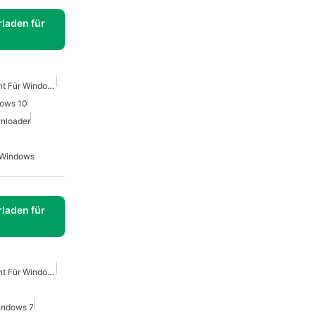
laden für
Kostenloser Torrent-Client Für Windows
dows 10
wnloader
 Windows
laden für
Kostenloser Torrent-Client Für Windows
indows 7