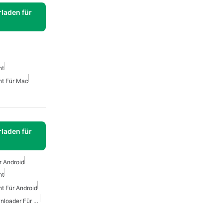
laden für
nt
nt Für Mac
laden für
r Android
nt
nt Für Android
Kostenloser Torrent-Downloader Für Android