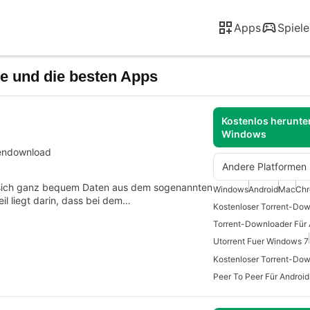
Apps
Spiele
re und die besten Apps
Kostenlos herunter
Windows
tendownload
Andere Platformen
m sich ganz bequem Daten aus dem sogenannten
Windows
Android
Mac
Ch
il liegt darin, dass bei dem…
Kostenloser Torrent-Do
Torrent-Downloader Für 
Utorrent Fuer Windows 7
Peer To Peer Für Android