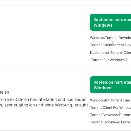
Kostenlos herunter
Windows
Windows
Torrent-Downlo
Torrent Client
Torrent Do
.Torrent Für Windows 7
Kostenlos herunter
Windows
teien
ie Torrent-Dateien herunterladen und hochladen
Windows
Bit Torrent Fue
ch, sehr zugänglich und ohne Werbung, erlaubt
Torrent Client Für Windo
Torrent Download
Bittor
Torrent-Download Für W