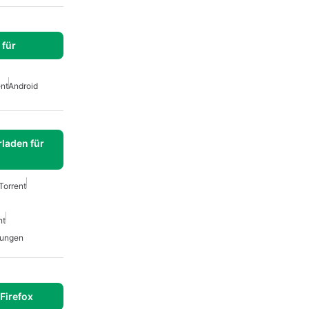
für
ent
Android
laden für
 Torrent
nt
rungen
Firefox