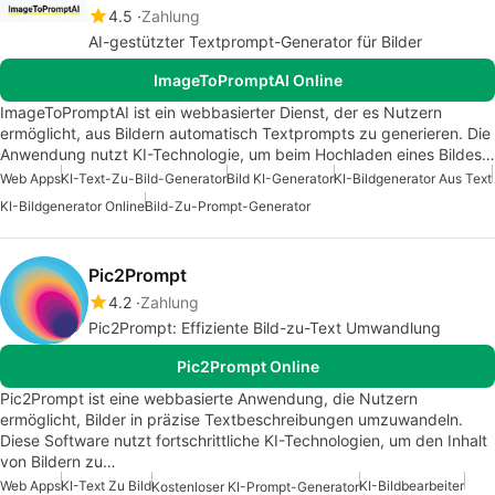
4.5
Zahlung
AI-gestützter Textprompt-Generator für Bilder
ImageToPromptAI Online
ImageToPromptAI ist ein webbasierter Dienst, der es Nutzern
ermöglicht, aus Bildern automatisch Textprompts zu generieren. Die
Anwendung nutzt KI-Technologie, um beim Hochladen eines Bildes…
Web Apps
KI-Text-Zu-Bild-Generator
Bild KI-Generator
KI-Bildgenerator Aus Text
KI-Bildgenerator Online
Bild-Zu-Prompt-Generator
Pic2Prompt
4.2
Zahlung
Pic2Prompt: Effiziente Bild-zu-Text Umwandlung
Pic2Prompt Online
Pic2Prompt ist eine webbasierte Anwendung, die Nutzern
ermöglicht, Bilder in präzise Textbeschreibungen umzuwandeln.
Diese Software nutzt fortschrittliche KI-Technologien, um den Inhalt
von Bildern zu…
Web Apps
KI-Text Zu Bild
KI-Bildbearbeiter
Kostenloser KI-Prompt-Generator