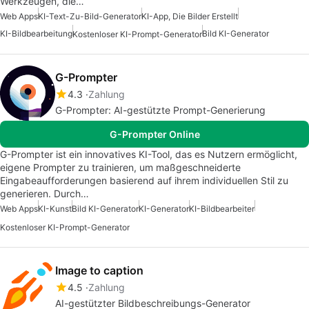
Werkzeugen, die…
Web Apps
KI-Text-Zu-Bild-Generator
KI-App, Die Bilder Erstellt
KI-Bildbearbeitung
Bild KI-Generator
Kostenloser KI-Prompt-Generator
G-Prompter
4.3
Zahlung
G-Prompter: AI-gestützte Prompt-Generierung
G-Prompter Online
G-Prompter ist ein innovatives KI-Tool, das es Nutzern ermöglicht,
eigene Prompter zu trainieren, um maßgeschneiderte
Eingabeaufforderungen basierend auf ihrem individuellen Stil zu
generieren. Durch…
Web Apps
KI-Kunst
Bild KI-Generator
KI-Generator
KI-Bildbearbeiter
Kostenloser KI-Prompt-Generator
Image to caption
4.5
Zahlung
AI-gestützter Bildbeschreibungs-Generator