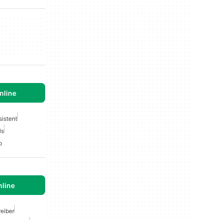
nline
istent
ls
p
nline
eiber