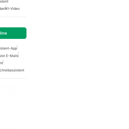
stent
beit
KI-Video
line
istent-App
Von E-Mails
nt
chreibassistent