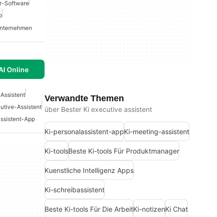
r-Software
p
Unternehmen
I Online
-Assistent
Verwandte Themen
utive-Assistent
über Bester Ki executive assistent
ssistent-App
Ki-personalassistent-app
Ki-meeting-assistent
Ki-tools
Beste Ki-tools Für Produktmanager
Kuenstliche Intelligenz Apps
Ki-schreibassistent
Beste Ki-tools Für Die Arbeit
Ki-notizen
Ki Chat