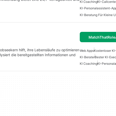
KI Coaching
KI-Callcente
KI-Personalassistent-Ap
KI-Beratung Für Kleine 
MatchThatRoleA
obseekern hilft, ihre Lebensläufe zu optimieren
Web Apps
Kostenloser KI
siert die bereitgestellten Informationen und
KI-Berater
Bester KI-Exec
KI Coaching
KI-Personala