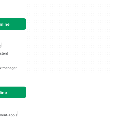
nline
p
stent
uktmanager
line
ment-Tools