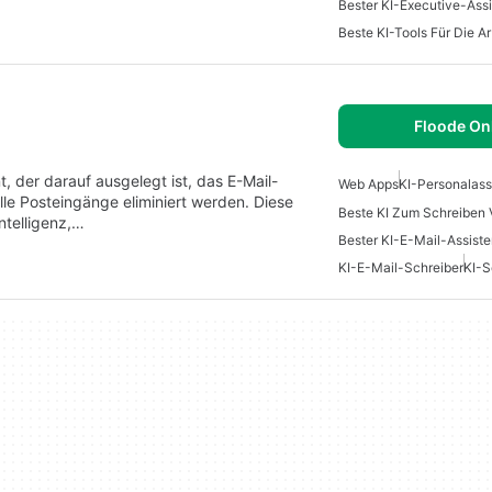
Bester KI-Executive-Assi
Beste KI-Tools Für Die Ar
Floode On
nt, der darauf ausgelegt ist, das E-Mail-
Web Apps
KI-Personalass
lle Posteingänge eliminiert werden. Diese
Beste KI Zum Schreiben 
ntelligenz,…
Bester KI-E-Mail-Assiste
KI-E-Mail-Schreiber
KI-S