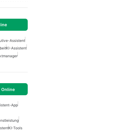
ine
utive-Assistent
beit
KI-Assistent
uktmanager
I Online
istent-App
nstleistung
stent
KI-Tools