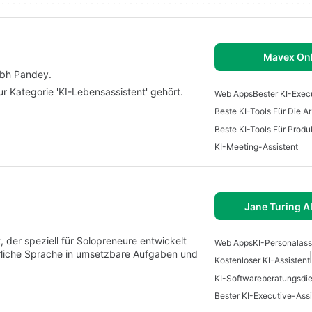
Mavex Onl
abh Pandey.
r Kategorie 'KI-Lebensassistent' gehört.
Web Apps
Bester KI-Exec
Beste KI-Tools Für Die Ar
Beste KI-Tools Für Prod
KI-Meeting-Assistent
Jane Turing A
nt, der speziell für Solopreneure entwickelt
Web Apps
KI-Personalass
ürliche Sprache in umsetzbare Aufgaben und
Kostenloser KI-Assistent
KI-Softwareberatungsdie
Bester KI-Executive-Assi