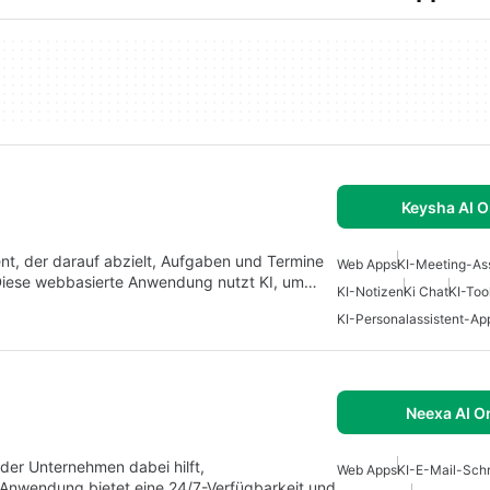
Keysha AI O
stent, der darauf abzielt, Aufgaben und Termine
Web Apps
KI-Meeting-Ass
 Diese webbasierte Anwendung nutzt KI, um…
KI-Notizen
Ki Chat
KI-Too
KI-Personalassistent-Ap
Neexa AI O
 der Unternehmen dabei hilft,
Web Apps
KI-E-Mail-Schr
se Anwendung bietet eine 24/7-Verfügbarkeit und