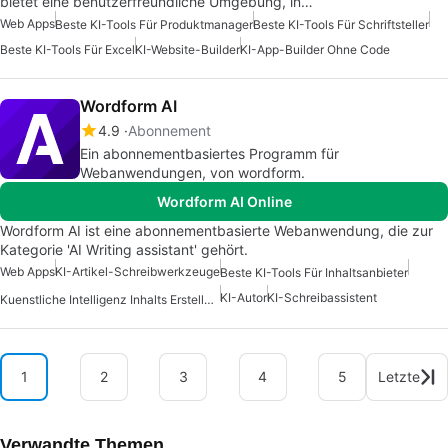
bietet eine benutzerfreundliche Umgebung, in…
Web Apps
Beste KI-Tools Für Produktmanager
Beste KI-Tools Für Schriftsteller
Beste KI-Tools Für Excel
KI-Website-Builder
KI-App-Builder Ohne Code
Wordform AI
4.9
Abonnement
Ein abonnementbasiertes Programm für
Webanwendungen, von wordform.
Wordform AI Online
Wordform AI ist eine abonnementbasierte Webanwendung, die zur
Kategorie 'AI Writing assistant' gehört.
Web Apps
KI-Artikel-Schreibwerkzeuge
Beste KI-Tools Für Inhaltsanbieter
KI-Autor
KI-Schreibassistent
Kuenstliche Intelligenz Inhalts Erstellungs Apps
1
2
3
4
5
Letzte
Verwandte Themen