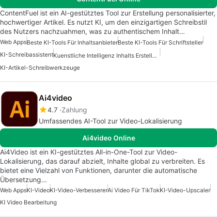
ContentFuel ist ein AI-gestütztes Tool zur Erstellung personalisierter,
hochwertiger Artikel. Es nutzt KI, um den einzigartigen Schreibstil
des Nutzers nachzuahmen, was zu authentischem Inhalt…
Web Apps
Beste KI-Tools Für Inhaltsanbieter
Beste KI-Tools Für Schriftsteller
KI-Schreibassistent
Kuenstliche Intelligenz Inhalts Erstellungs Apps
KI-Artikel-Schreibwerkzeuge
Ai4video
4.7
Zahlung
Umfassendes AI-Tool zur Video-Lokalisierung
Ai4video Online
Ai4Video ist ein KI-gestütztes All-in-One-Tool zur Video-
Lokalisierung, das darauf abzielt, Inhalte global zu verbreiten. Es
bietet eine Vielzahl von Funktionen, darunter die automatische
Übersetzung…
Web Apps
KI-Video
KI-Video-Verbesserer
Ai Video Für TikTok
KI-Video-Upscaler
KI Video Bearbeitung