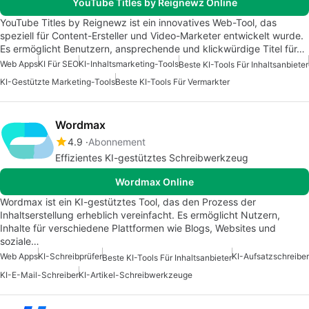
YouTube Titles by Reignewz Online
YouTube Titles by Reignewz ist ein innovatives Web-Tool, das
speziell für Content-Ersteller und Video-Marketer entwickelt wurde.
Es ermöglicht Benutzern, ansprechende und klickwürdige Titel für…
Web Apps
KI Für SEO
KI-Inhaltsmarketing-Tools
Beste KI-Tools Für Inhaltsanbieter
KI-Gestützte Marketing-Tools
Beste KI-Tools Für Vermarkter
Wordmax
4.9
Abonnement
Effizientes KI-gestütztes Schreibwerkzeug
Wordmax Online
Wordmax ist ein KI-gestütztes Tool, das den Prozess der
Inhaltserstellung erheblich vereinfacht. Es ermöglicht Nutzern,
Inhalte für verschiedene Plattformen wie Blogs, Websites und
soziale…
Web Apps
KI-Schreibprüfer
KI-Aufsatzschreiber
Beste KI-Tools Für Inhaltsanbieter
KI-E-Mail-Schreiber
KI-Artikel-Schreibwerkzeuge