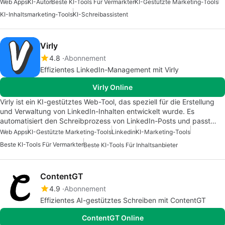
Web Apps
KI-Autor
Beste KI-Tools Für Vermarkter
KI-Gestützte Marketing-Tools
KI-Inhaltsmarketing-Tools
KI-Schreibassistent
Virly
4.8
Abonnement
Effizientes LinkedIn-Management mit Virly
Virly Online
Virly ist ein KI-gestütztes Web-Tool, das speziell für die Erstellung
und Verwaltung von LinkedIn-Inhalten entwickelt wurde. Es
automatisiert den Schreibprozess von LinkedIn-Posts und passt…
Web Apps
KI-Gestützte Marketing-Tools
Linkedin
KI-Marketing-Tools
Beste KI-Tools Für Vermarkter
Beste KI-Tools Für Inhaltsanbieter
ContentGT
4.9
Abonnement
Effizientes AI-gestütztes Schreiben mit ContentGT
ContentGT Online