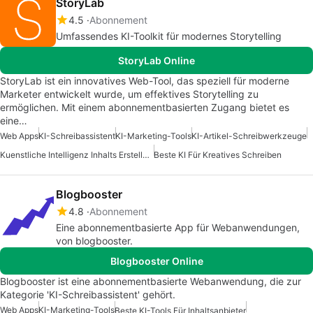
StoryLab
4.5
Abonnement
Umfassendes KI-Toolkit für modernes Storytelling
StoryLab Online
StoryLab ist ein innovatives Web-Tool, das speziell für moderne
Marketer entwickelt wurde, um effektives Storytelling zu
ermöglichen. Mit einem abonnementbasierten Zugang bietet es
eine…
Web Apps
KI-Schreibassistent
KI-Marketing-Tools
KI-Artikel-Schreibwerkzeuge
Kuenstliche Intelligenz Inhalts Erstellungs Apps
Beste KI Für Kreatives Schreiben
Blogbooster
4.8
Abonnement
Eine abonnementbasierte App für Webanwendungen,
von blogbooster.
Blogbooster Online
Blogbooster ist eine abonnementbasierte Webanwendung, die zur
Kategorie 'KI-Schreibassistent' gehört.
Web Apps
KI-Marketing-Tools
Beste KI-Tools Für Inhaltsanbieter