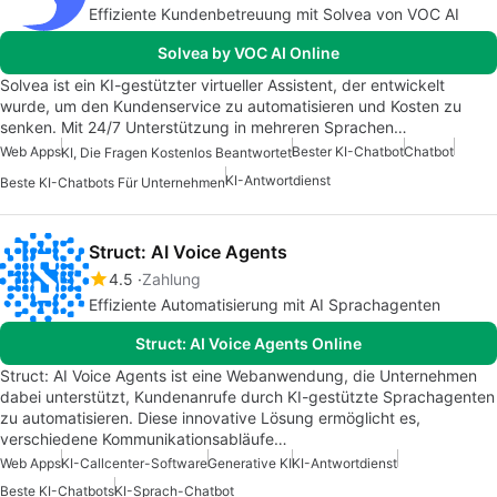
Effiziente Kundenbetreuung mit Solvea von VOC AI
Solvea by VOC AI Online
Solvea ist ein KI-gestützter virtueller Assistent, der entwickelt
wurde, um den Kundenservice zu automatisieren und Kosten zu
senken. Mit 24/7 Unterstützung in mehreren Sprachen…
Web Apps
Bester KI-Chatbot
Chatbot
KI, Die Fragen Kostenlos Beantwortet
KI-Antwortdienst
Beste KI-Chatbots Für Unternehmen
Struct: AI Voice Agents
4.5
Zahlung
Effiziente Automatisierung mit AI Sprachagenten
Struct: AI Voice Agents Online
Struct: AI Voice Agents ist eine Webanwendung, die Unternehmen
dabei unterstützt, Kundenanrufe durch KI-gestützte Sprachagenten
zu automatisieren. Diese innovative Lösung ermöglicht es,
verschiedene Kommunikationsabläufe…
Web Apps
KI-Callcenter-Software
Generative KI
KI-Antwortdienst
Beste KI-Chatbots
KI-Sprach-Chatbot