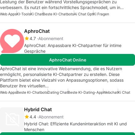
Leistung der Benutzer während Vorstellungsgesprächen zu
verbessern. Es nutzt ein fortschrittliches Sprachmodell, um in…
Web Apps
KI-Tools
Ki Chat
Beste KI-Chatbots
Ai Chat Gpt
Ki Fragen
AphroChat
4.7
Abonnement
AphroChat: Anpassbare KI-Chatpartner für intime
Gespräche
AphroChat Online
AphroChat ist eine innovative Webanwendung, die es Nutzern
ermöglicht, personalisierte KI-Chatpartner zu erstellen. Diese
Plattform bietet eine Vielzahl von Anpassungsoptionen, sodass
Benutzer ihre virtuellen…
Web Apps
Beste KI-Chatbots
Dating Chat
Beste KI-Dating-App
Webchat
Ki Chat
Hybrid Chat
4.4
Abonnement
Hybrid Chat: Effiziente Kundeninteraktion mit KI und
Menschen