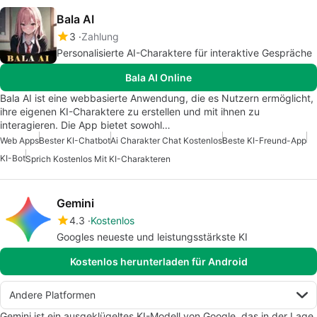
Bala AI
3
Zahlung
Personalisierte AI-Charaktere für interaktive Gespräche
Bala AI Online
Bala AI ist eine webbasierte Anwendung, die es Nutzern ermöglicht,
ihre eigenen KI-Charaktere zu erstellen und mit ihnen zu
interagieren. Die App bietet sowohl…
Web Apps
Bester KI-Chatbot
Ai Charakter Chat Kostenlos
Beste KI-Freund-App
KI-Bot
Sprich Kostenlos Mit KI-Charakteren
Gemini
4.3
Kostenlos
Googles neueste und leistungsstärkste KI
Kostenlos herunterladen für Android
Andere Platformen
Gemini ist ein ausgeklügeltes KI-Modell von Google, das in der Lage