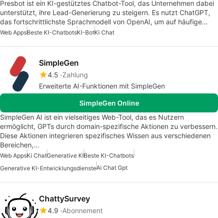
Presbot ist ein KI-gestütztes Chatbot-Tool, das Unternehmen dabei
unterstützt, ihre Lead-Generierung zu steigern. Es nutzt ChatGPT,
das fortschrittlichste Sprachmodell von OpenAI, um auf häufige…
Web Apps
Beste KI-Chatbots
KI-Bot
Ki Chat
SimpleGen
4.5
Zahlung
Erweiterte AI-Funktionen mit SimpleGen
SimpleGen Online
SimpleGen AI ist ein vielseitiges Web-Tool, das es Nutzern
ermöglicht, GPTs durch domain-spezifische Aktionen zu verbessern.
Diese Aktionen integrieren spezifisches Wissen aus verschiedenen
Bereichen,…
Web Apps
Ki Chat
Generative KI
Beste KI-Chatbots
Ai Chat Gpt
Generative KI-Entwicklungsdienste
ChattySurvey
4.9
Abonnement