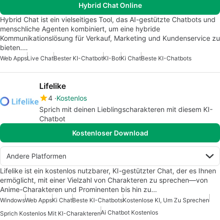
Hybrid Chat Online
Hybrid Chat ist ein vielseitiges Tool, das AI-gestützte Chatbots und
menschliche Agenten kombiniert, um eine hybride
Kommunikationslösung für Verkauf, Marketing und Kundenservice zu
bieten.…
Web Apps
Live Chat
Bester KI-Chatbot
KI-Bot
Ki Chat
Beste KI-Chatbots
Lifelike
4
Kostenlos
Sprich mit deinen Lieblingscharakteren mit diesem KI-
Chatbot
Kostenloser Download
Andere Platformen
Lifelike ist ein kostenlos nutzbarer, KI-gestützter Chat, der es Ihnen
ermöglicht, mit einer Vielzahl von Charakteren zu sprechen—von
Anime-Charakteren und Prominenten bis hin zu…
Windows
Web Apps
Ki Chat
Beste KI-Chatbots
Kostenlose KI, Um Zu Sprechen
Ai Chatbot Kostenlos
Sprich Kostenlos Mit KI-Charakteren