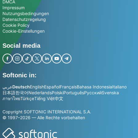
DMCA
Impressum
Nutzungsbedingungen
Datenschutzregelung
Cookie Policy
Cookie-Einstellungen
Social media
Softonic in:
عربي
Deutsch
English
Español
Français
Bahasa Indonesia
Italiano
日本語
한국어
Nederlands
Polski
Português
Русский
Svenska
ภาษาไทย
Türkçe
Tiếng Việt
中文
Copyright SOFTONIC INTERNATIONAL S.A.
© 1997–2026 — Alle Rechte vorbehalten