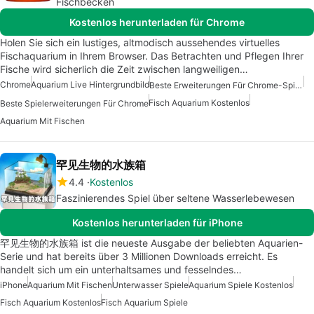
Fischbecken
Kostenlos herunterladen für Chrome
Holen Sie sich ein lustiges, altmodisch aussehendes virtuelles
Fischaquarium in Ihrem Browser. Das Betrachten und Pflegen Ihrer
Fische wird sicherlich die Zeit zwischen langweiligen…
Chrome
Aquarium Live Hintergrundbild
Beste Erweiterungen Für Chrome-Spiele
Fisch Aquarium Kostenlos
Beste Spielerweiterungen Für Chrome
Aquarium Mit Fischen
罕见生物的水族箱
4.4
Kostenlos
Faszinierendes Spiel über seltene Wasserlebewesen
Kostenlos herunterladen für iPhone
罕见生物的水族箱 ist die neueste Ausgabe der beliebten Aquarien-
Serie und hat bereits über 3 Millionen Downloads erreicht. Es
handelt sich um ein unterhaltsames und fesselndes…
iPhone
Aquarium Mit Fischen
Unterwasser Spiele
Aquarium Spiele Kostenlos
Fisch Aquarium Kostenlos
Fisch Aquarium Spiele