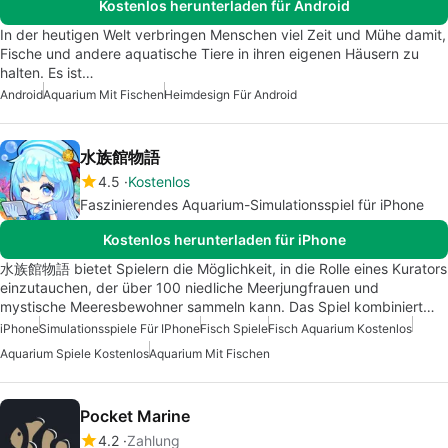
Kostenlos herunterladen für Android
In der heutigen Welt verbringen Menschen viel Zeit und Mühe damit,
Fische und andere aquatische Tiere in ihren eigenen Häusern zu
halten. Es ist…
Android
Aquarium Mit Fischen
Heimdesign Für Android
水族館物語
4.5
Kostenlos
Faszinierendes Aquarium-Simulationsspiel für iPhone
Kostenlos herunterladen für iPhone
水族館物語 bietet Spielern die Möglichkeit, in die Rolle eines Kurators
einzutauchen, der über 100 niedliche Meerjungfrauen und
mystische Meeresbewohner sammeln kann. Das Spiel kombiniert…
iPhone
Simulationsspiele Für IPhone
Fisch Spiele
Fisch Aquarium Kostenlos
Aquarium Spiele Kostenlos
Aquarium Mit Fischen
Pocket Marine
4.2
Zahlung