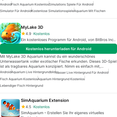
Android
Fisch Aquarium Kostenlos
Simulations Spiele Für Android
Simulator Für Android
Kostenlose Simulationsspiele
Aquarium Mit Fischen
MyLake 3D
4.9
Kostenlos
Ein kostenloses Programm für Android, von BitBros Inc..
Kostenlos herunterladen für Android
Mit MyLake 3D Aquarium kannst du ein wunderschönes
Unterwassertank voller exotischer Fische erkunden. Dieses 3D-Spiel
ist als tragbares Aquarium konzipiert. Nimm es einfach mit,…
Android
Aquarium Live Hintergrundbild
Wasser Live Hintergrund Für Android
Fisch Aquarium Kostenlos
Aquarium Hintergrund Kostenlos
Lebendiger Fisch Hintergrund
SimAquarium Extension
4.5
Kostenlos
SimAquarium – Erstellen Sie Ihr eigenes virtuelles