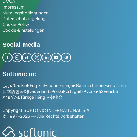
DMCA
Impressum
Nutzungsbedingungen
Datenschutzregelung
Cookie Policy
Cookie-Einstellungen
Social media
Softonic in:
عربي
Deutsch
English
Español
Français
Bahasa Indonesia
Italiano
日本語
한국어
Nederlands
Polski
Português
Русский
Svenska
ภาษาไทย
Türkçe
Tiếng Việt
中文
Copyright SOFTONIC INTERNATIONAL S.A.
© 1997–2026 — Alle Rechte vorbehalten