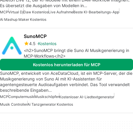
Es übersetzt die Ausgaben von Modellen in…
MCP
Virtual Dj
Daw Kostenlos
Live Aufnahme
Beste KI-Bearbeitungs-App
Ai Mashup Maker Kostenlos
SunoMCP
4.5
Kostenlos
<h2>SunoMCP bringt die Suno AI Musikgenerierung in
MCP-Workflows</h2>
Kostenlos herunterladen für MCP
SunoMCP, entwickelt von AceDataCloud, ist ein MCP-Server, der die
Musikgenerierung von Suno AI mit KI-Assistenten für
agentengesteuerte Audioaufgaben verbindet. Das Tool verwandelt
beschreibende Eingaben…
MCP
Computermusik
Musikschöpfer
Kostenloser AI-Liedtextgenerator
Musik Controller
Ai Tanzgenerator Kostenlos