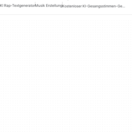
KI Rap-Textgenerator
Musik Erstellung
Kostenloser KI-Gesangsstimmen-Generator