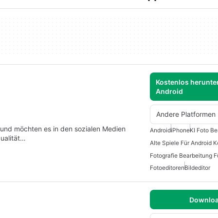
Kostenlos herunter
Android
Andere Platformen
n und möchten es in den sozialen Medien
Android
iPhone
KI Foto Be
ualität…
Alte Spiele Für Android 
Fotoeditoren
Bildeditor
Downlo