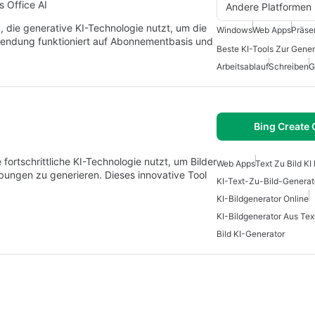
s Office AI
Andere Platformen
, die generative KI-Technologie nutzt, um die
Windows
Web Apps
Präse
endung funktioniert auf Abonnementbasis und
Arbeitsablauf
Schreiben
G
Bing Create 
fortschrittliche KI-Technologie nutzt, um Bilder
Web Apps
Text Zu Bild KI
bungen zu generieren. Dieses innovative Tool
KI-Text-Zu-Bild-Generat
KI-Bildgenerator Online
KI-Bildgenerator Aus Tex
Bild KI-Generator