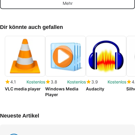
Mehr
spek
Dir könnte auch gefallen
4.1
Kostenlos
3.8
Kostenlos
3.9
Kostenlos
4
VLC media player
Windows Media
Audacity
Silh
Player
Neueste Artikel