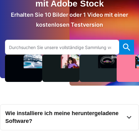
mit Adobe Stock
Erhalten Sie 10 Bilder oder 1 Video mit einer
kostenlosen Testversion
Auf Adobe.com suchen
Videos
Audio
Bilder
Wie installiere ich meine heruntergeladene
Software?