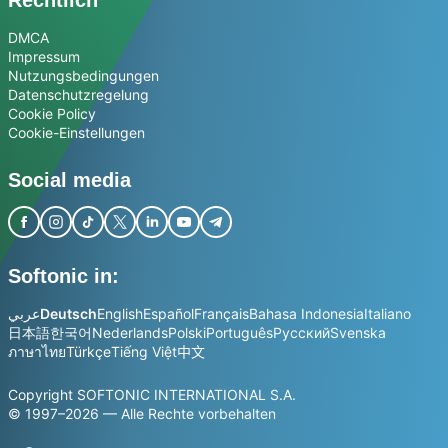
DMCA
Impressum
Nutzungsbedingungen
Datenschutzregelung
Cookie Policy
Cookie-Einstellungen
Social media
Softonic in:
عربي
Deutsch
English
Español
Français
Bahasa Indonesia
Italiano
日本語
한국어
Nederlands
Polski
Português
Русский
Svenska
ภาษาไทย
Türkçe
Tiếng Việt
中文
Copyright SOFTONIC INTERNATIONAL S.A.
© 1997–2026 — Alle Rechte vorbehalten