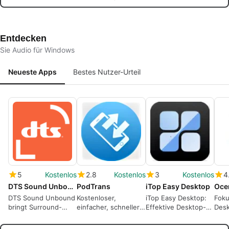
verl
Dat
Entdecken
Sie Audio für Windows
Neueste Apps
Bestes Nutzer-Urteil
5
Kostenlos
2.8
Kostenlos
3
Kostenlos
4
DTS Sound Unbound
PodTrans
iTop Easy Desktop
Oce
DTS Sound Unbound
Kostenloser,
iTop Easy Desktop:
Foku
bringt Surround-
einfacher, schneller
Effektive Desktop-
Desk
Sound in deine
und intuitiver iPod
Organisation
Edit
Spiele.
Transfer
Bear