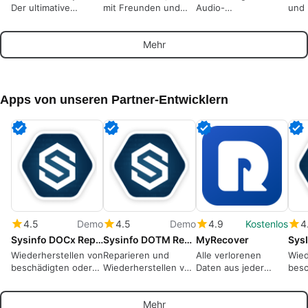
Der ultimative
mit Freunden und
Audio-
und 
Multiformat-
Gemeinschaften zu
Bearbeitungswerkzeug
Vekt
Mediaplayer
sprechen.
abso
Mehr
Leic
Apps von unseren Partner-Entwicklern
4.5
Demo
4.5
Demo
4.9
Kostenlos
4
Sysinfo DOCx Repair Tool
Sysinfo DOTM Repair Tool
MyRecover
Wiederherstellen von
Reparieren und
Alle verlorenen
Wied
beschädigten oder
Wiederherstellen von
Daten aus jeder
besc
defekten Word
beschädigten MS
Katastrophe
Tran
DOCX-Dateien
Word DOTM-Dateien
wiederherstellen
und 
Mehr
einfach
Wied