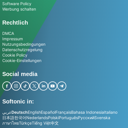
Software Policy
Werbung schalten
Rechtlich
DMCA
Impressum
Nutzungsbedingungen
Datenschutzregelung
Cookie Policy
Cookie-Einstellungen
Social media
Softonic in:
عربي
Deutsch
English
Español
Français
Bahasa Indonesia
Italiano
日本語
한국어
Nederlands
Polski
Português
Русский
Svenska
ภาษาไทย
Türkçe
Tiếng Việt
中文