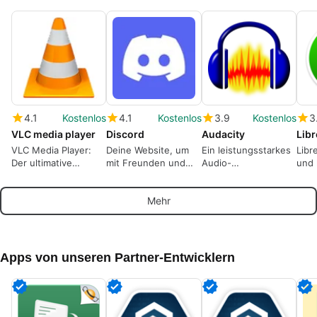
4.1
Kostenlos
4.1
Kostenlos
3.9
Kostenlos
3
VLC media player
Discord
Audacity
Libr
VLC Media Player:
Deine Website, um
Ein leistungsstarkes
Libr
Der ultimative
mit Freunden und
Audio-
und 
Multiformat-
Gemeinschaften zu
Bearbeitungswerkzeug
Offi
Mediaplayer
sprechen.
Frei
Mehr
Apps von unseren Partner-Entwicklern