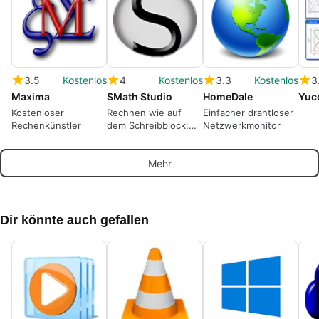
3.5
Kostenlos
4
Kostenlos
3.3
Kostenlos
3
Maxima
SMath Studio
HomeDale
Yuc
Kostenloser
Rechnen wie auf
Einfacher drahtloser
Rechenkünstler
dem Schreibblock:
Netzwerkmonitor
Funktionsreiches
Matheprogramm
Mehr
Dir könnte auch gefallen