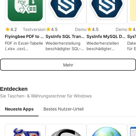
4.2
Testversion
4.5
Demo
4.5
Demo
4
Flyingbee PDF to Excel Converter
SysInfo SQL Transaction Log Recovery
SysInfo MySQL Database Recovery Tool for Windows
PDF in Excel-Tabelle
Wiederherstellung
Wiederherstellen
Dat
(.xlsx .csv)
beschädigter SQL-
beschädigter
für 
umwandeln, 100 %
Transaktionsprotokolle
MySQL-
Benu
offline,
und einfaches
Datenbankdateien
prio
Mehr
datenschutzsichere
Wiederherstellen
und verlorene Daten
Elem
Datenwiederherstellung
verlorener
einfach
den 
Datenbankdatensätze
wiederherstellen
Echt
Entdecken
Sie Taschen- & Währungsrechner für Windows
Neueste Apps
Bestes Nutzer-Urteil