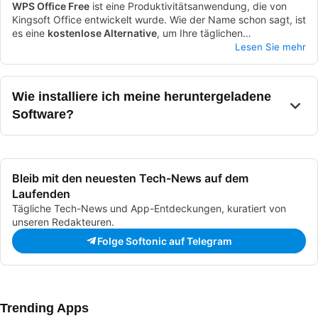
WPS Office Free
ist eine Produktivitätsanwendung, die von
Kingsoft Office entwickelt wurde. Wie der Name schon sagt, ist
es eine
kostenlose Alternative
, um Ihre täglichen
Bürobedürfnisse zu lösen. Es umfasst einen Textverarbeiter,
WPS Office Free ist
kompatibel mit Microsoft Office
und kann
Lesen Sie mehr
eine Tabellenkalkulation und einen Präsentationsersteller. Es
als kostengünstige Alternative fungieren. Es gelingt ihm sogar,
gibt einen Benutzerkonto-Anmeldeprozess nach der
das gesamte Aussehen und die grundlegenden Funktionen des
Installation, aber Sie können es trotzdem ohne ein Konto
beliebten Büropakets ziemlich gut nachzuahmen. Darüber
Wie installiere ich meine heruntergeladene
verwenden.
hinaus funktioniert es
gut mit anderen bekannten Paketen
aus
Software?
derselben Kategorie, wie OpenOffice und LibreOffice. Am
besten ist, dass es weniger Speicherplatz und Ressourcen als
der Rest seiner Konkurrenz benötigt.
Bleib mit den neuesten Tech-News auf dem
Laufenden
Tägliche Tech-News und App-Entdeckungen, kuratiert von
unseren Redakteuren.
Folge Softonic auf Telegram
Trending Apps