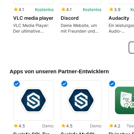
4.1
Kostenlos
4.1
Kostenlos
3.9
K
VLC media player
Discord
Audacity
VLC Media Player:
Deine Website, um
Ein leistungs
Der ultimative
mit Freunden und
Audio-
Multiformat-
Gemeinschaften zu
Bearbeitung
Mediaplayer
sprechen.
Apps von unseren Partner-Entwicklern
4.5
Demo
4.5
Demo
4.2
Tes