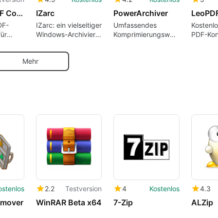
Cisdem PDF Compressor
IZarc
PowerArchiver
LeoPDF
DF-
IZarc: ein vielseitiger
Umfassendes
Kostenlo
ür
Windows-Archivierer
Komprimierungswerkzeug
PDF-Kon
und Bildkonverter
für Windows
Mehr
ostenlos
2.2
Testversion
4
Kostenlos
4.3
emover
WinRAR Beta x64
7-Zip
ALZip