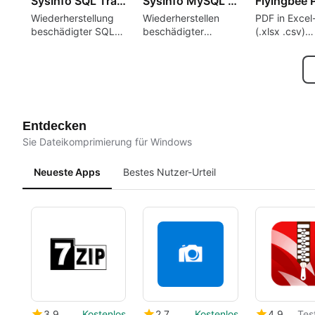
SysInfo SQL Transaction Log Recovery
SysInfo MySQL Database Recovery Tool for Windows
Wiederherstellung
Wiederherstellen
PDF in Excel
beschädigter SQL-
beschädigter
(.xlsx .csv)
Transaktionsprotokolle
MySQL-
umwandeln, 
und einfaches
Datenbankdateien
offline,
Wiederherstellen
und verlorene Daten
datenschutz
verlorener
einfach
Datenwiederh
Datenbankdatensätze
wiederherstellen
Entdecken
Sie Dateikomprimierung für Windows
Neueste Apps
Bestes Nutzer-Urteil
3.9
Kostenlos
2.7
Kostenlos
4.9
Tes