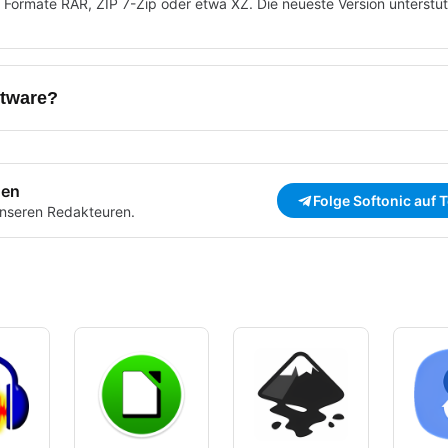
r Formate RAR, ZIP 7-Zip oder etwa XZ. Die neueste Version unterst
ftware?
den
Folge Softonic auf 
nseren Redakteuren.