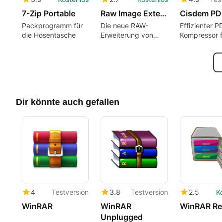
7-Zip Portable
Raw Image Extension
Packprogramm für
Die neue RAW-
Effizienter P
die Hosentasche
Erweiterung von
Kompressor f
Microsoft für
Windows
Windows 10
Dir könnte auch gefallen
4
Testversion
3.8
Testversion
2.5
K
WinRAR
WinRAR
WinRAR R
Unplugged