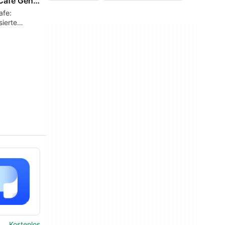
HandyCafe Genesis
fe:
ierte
ungssoftware
rnetcafes
orts Center
Kostenlos