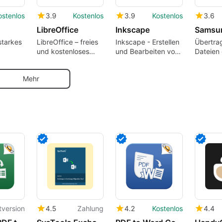
ostenlos
3.9
Kostenlos
3.9
Kostenlos
3.6
LibreOffice
Inkscape
starkes
LibreOffice – freies
Inkscape - Erstellen
Übertra
und kostenloses
und Bearbeiten von
Dateien 
swerkzeug
Office-Paket für
Vektorgrafiken mit
Ihr Sam
Freizeit und Beruf
absoluter
Mehr
Leichtigkeit
tversion
4.5
Zahlung
4.2
Kostenlos
4.4