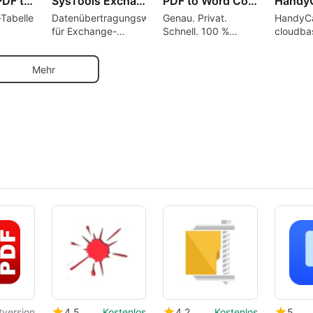
Flyingbee PDF to Excel Converter
SysTools Exchange to Exchange Migration Tool
PDF to Word Converter
-Tabelle
Datenübertragungswerkzeug
Genau. Privat.
HandyCa
für Exchange-
Schnell. 100 %
cloudbas
100 %
Server: Benutzer
Offline. OCR
Verwalt
priorisieren,
für Inte
Mehr
sichere
Elemente filtern und
und Esp
erstellung
den Fortschritt in
Echtzeit
überwachen
tversion
4.5
Kostenlos
4.2
Kostenlos
5