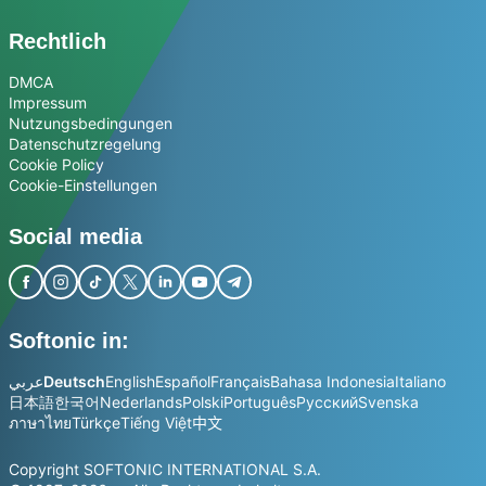
Rechtlich
DMCA
Impressum
Nutzungsbedingungen
Datenschutzregelung
Cookie Policy
Cookie-Einstellungen
Social media
Softonic in:
عربي
Deutsch
English
Español
Français
Bahasa Indonesia
Italiano
日本語
한국어
Nederlands
Polski
Português
Русский
Svenska
ภาษาไทย
Türkçe
Tiếng Việt
中文
Copyright SOFTONIC INTERNATIONAL S.A.