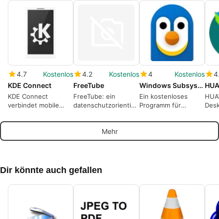
4.7
Kostenlos
4.2
Kostenlos
4
Kostenlos
4
KDE Connect
FreeTube
Windows Subsystem for Linux WSL
HUA
KDE Connect
FreeTube: ein
Ein kostenloses
HUAW
verbindet mobile
datenschutzorientierter
Programm für
Des
Geräte und
Desktop-YouTube-
Windows, von
Ger
Windows-PCs in
Client für lokale
Microsoft
für 
Mehr
einem lokalen
Wiedergabe
Corporation.
Hon
Netzwerk
Dir könnte auch gefallen