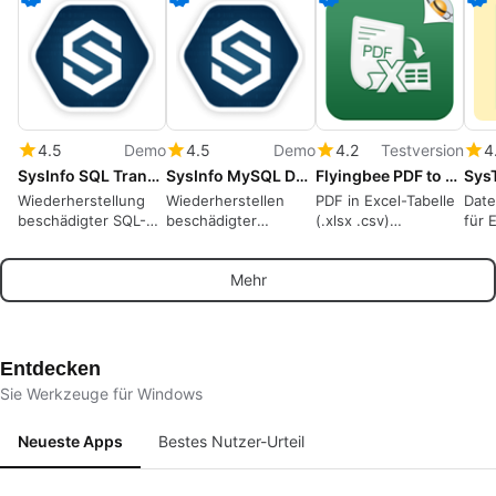
4.5
Demo
4.5
Demo
4.2
Testversion
4
SysInfo SQL Transaction Log Recovery
SysInfo MySQL Database Recovery Tool for Windows
Flyingbee PDF to Excel Converter
Wiederherstellung
Wiederherstellen
PDF in Excel-Tabelle
Dat
beschädigter SQL-
beschädigter
(.xlsx .csv)
für 
Transaktionsprotokolle
MySQL-
umwandeln, 100 %
Benu
und einfaches
Datenbankdateien
offline,
prio
Mehr
Wiederherstellen
und verlorene Daten
datenschutzsichere
Elem
verlorener
einfach
Datenwiederherstellung
den 
Datenbankdatensätze
wiederherstellen
Echt
Entdecken
Sie Werkzeuge für Windows
Neueste Apps
Bestes Nutzer-Urteil