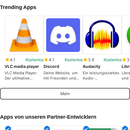
Trending Apps
4.1
Kostenlos
4.1
Kostenlos
3.9
Kostenlos
3
VLC media player
Discord
Audacity
Libr
VLC Media Player:
Deine Website, um
Ein leistungsstarkes
Libr
Der ultimative
mit Freunden und
Audio-
und 
Multiformat-
Gemeinschaften zu
Bearbeitungswerkzeug
Offi
Mediaplayer
sprechen.
Frei
Mehr
Apps von unseren Partner-Entwicklern