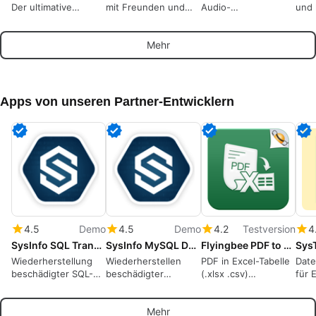
Der ultimative
mit Freunden und
Audio-
und 
Multiformat-
Gemeinschaften zu
Bearbeitungswerkzeug
Offi
Mediaplayer
sprechen.
Frei
Mehr
Apps von unseren Partner-Entwicklern
4.5
Demo
4.5
Demo
4.2
Testversion
4
SysInfo SQL Transaction Log Recovery
SysInfo MySQL Database Recovery Tool for Windows
Flyingbee PDF to Excel Converter
Wiederherstellung
Wiederherstellen
PDF in Excel-Tabelle
Dat
beschädigter SQL-
beschädigter
(.xlsx .csv)
für 
Transaktionsprotokolle
MySQL-
umwandeln, 100 %
Benu
und einfaches
Datenbankdateien
offline,
prio
Mehr
Wiederherstellen
und verlorene Daten
datenschutzsichere
Elem