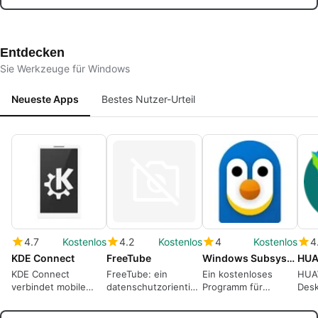
verlorener
einfach
Datenwiederherstellung
den 
Datenbankdatensätze
wiederherstellen
Echt
Entdecken
Sie Werkzeuge für Windows
Neueste Apps
Bestes Nutzer-Urteil
4.7
Kostenlos
4.2
Kostenlos
4
Kostenlos
4
KDE Connect
FreeTube
Windows Subsystem for Linux WSL
HUA
KDE Connect
FreeTube: ein
Ein kostenloses
HUAW
verbindet mobile
datenschutzorientierter
Programm für
Des
Geräte und
Desktop-YouTube-
Windows, von
Ger
Windows-PCs in
Client für lokale
Microsoft
für 