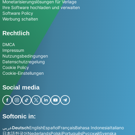
Monetarisierungslösungen für Verlage
Ihre Software hochladen und verwalten
Software Policy
Werbung schalten
Rechtlich
DMCA
Impressum
Nutzungsbedingungen
Datenschutzregelung
Cookie Policy
Cookie-Einstellungen
Social media
Softonic in:
عربي
Deutsch
English
Español
Français
Bahasa Indonesia
Italiano
日本語
한국어
Nederlands
Polski
Português
Русский
Svenska