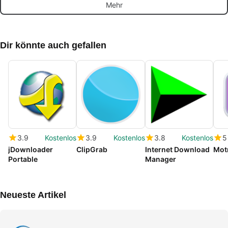
Mehr
einem lokalen
Wiedergabe
Corporation.
Hon
Netzwerk
Dir könnte auch gefallen
3.9
Kostenlos
3.9
Kostenlos
3.8
Kostenlos
5
jDownloader
ClipGrab
Internet Download
Mot
Portable
Manager
Neueste Artikel