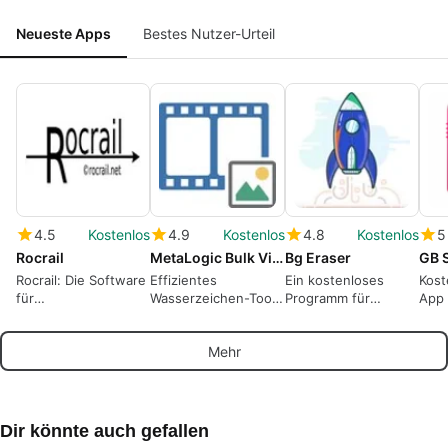
Neueste Apps
Bestes Nutzer-Urteil
4.5
Kostenlos
4.9
Kostenlos
4.8
Kostenlos
5
Rocrail
MetaLogic Bulk Video Watermarker
Bg Eraser
GB 
Rocrail: Die Software
Effizientes
Ein kostenloses
Kost
für
Wasserzeichen-Tool
Programm für
App
Modellbahnsteuerung
für Videos
Windows, von Bg
Eraser.
Mehr
Dir könnte auch gefallen