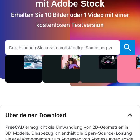
mit Adobe Stock
Erhalten Sie 10 Bilder oder 1 Video mit einer
kostenlosen Testversion
Auf Adobe.com suchen
Videos
Audio
Bilder
Über deinen Download
FreeCAD
ermöglicht die Umwandlung von 2D-Geometrien in
3D-Modelle. Diesbezüglich enthält die
Open-Source-Lösung
vielerlei Komponenten zum Anpassen von Abmessungen sowie