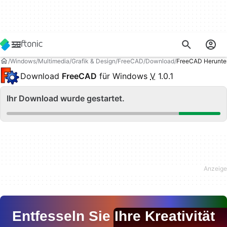
Windows
Multimedia
Grafik & Design
FreeCAD
Download
FreeCAD Herunte
Download
FreeCAD
für Windows
V
1.0.1
Ihr Download wurde gestartet.
Entfesseln Sie Ihre Kreativität