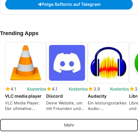
Folge Softonic auf Telegram
Trending Apps
4.1
Kostenlos
4.1
Kostenlos
3.9
Kostenlos
3
VLC media player
Discord
Audacity
Libr
VLC Media Player:
Deine Website, um
Ein leistungsstarkes
Libr
Der ultimative
mit Freunden und
Audio-
und 
Multiformat-
Gemeinschaften zu
Bearbeitungswerkzeug
Offi
Mediaplayer
sprechen.
Frei
Mehr