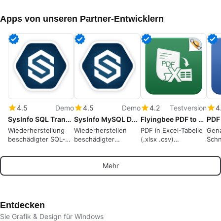
Apps von unseren Partner-Entwicklern
4.5
Demo
4.5
Demo
4.2
Testversion
4
SysInfo SQL Transaction Log Recovery
SysInfo MySQL Database Recovery Tool for Windows
Flyingbee PDF to Excel Converter
Wiederherstellung
Wiederherstellen
PDF in Excel-Tabelle
Gena
beschädigter SQL-
beschädigter
(.xlsx .csv)
Schn
Transaktionsprotokolle
MySQL-
umwandeln, 100 %
Offl
und einfaches
Datenbankdateien
offline,
Mehr
Wiederherstellen
und verlorene Daten
datenschutzsichere
verlorener
einfach
Datenwiederherstellung
Datenbankdatensätze
wiederherstellen
Entdecken
Sie Grafik & Design für Windows