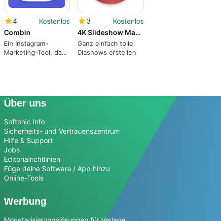
4
Kostenlos
3
Kostenlos
Combin
4K Slideshow Maker
Ein Instagram-
Ganz einfach tolle
Marketing-Tool, das
Diashows erstellen
Ihnen hilft, mehr
Anhänger zu finden
Über uns
Softonic Info
Sicherheits- und Vertrauenszentrum
Hilfe & Support
Jobs
Editorialrichtlinien
Füge deine Software / App hinzu
Online-Tools
Werbung
Monetarisierungslösungen für Verlage