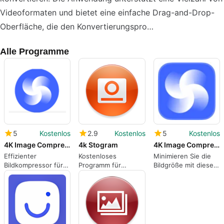
Videoformaten und bietet eine einfache Drag-and-Drop-
Oberfläche, die den Konvertierungspro…
Alle Programme
5
Kostenlos
2.9
Kostenlos
5
Kostenlos
4K Image Compressor
4k Stogram
4K Image Compressor
Effizienter
Kostenloses
Minimieren Sie die
Bildkompressor für
Programm für
Bildgröße mit dieser
Mac-Nutzer
Instagram-
kostenlosen App zur
Downloads
Nutzung.