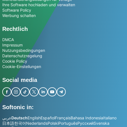
Ihre Software hochladen und verwalten
Software Policy
Werbung schalten
Rechtlich
DMCA
Impressum
Nutzungsbedingungen
Datenschutzregelung
Cookie Policy
Cookie-Einstellungen
Social media
Softonic in:
عربي
Deutsch
English
Español
Français
Bahasa Indonesia
Italiano
日本語
한국어
Nederlands
Polski
Português
Русский
Svenska