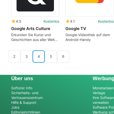
4.5
Kostenlos
4.1
Kostenlos
Google Arts Culture
Google TV
Erkunden Sie Kunst und
Google-Videothek auf dem
Geschichten aus aller Welt
Android-Handy
auf Ihrem Handy mit dieser
Museum-Doppelgänger- und
Selfie-App noch heute.
2
3
4
5
6
Über uns
Werbun
Softonic Info
Monetarisier
Sicherheits- und
Verlage
Vertrauenszentrum
Ihre Softwar
Hilfe & Support
verwalten
Jobs
Software Pol
Editorialrichtlinien
Werbung sch