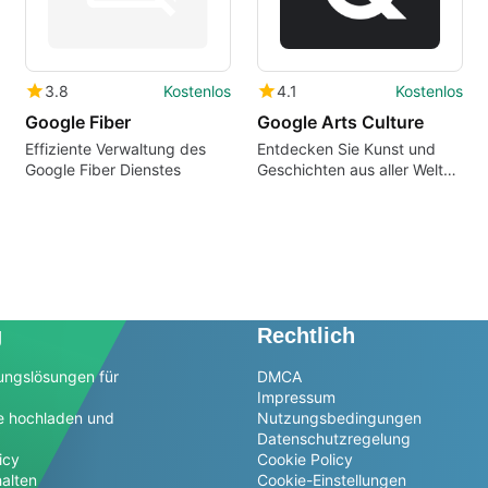
3.8
Kostenlos
4.1
Kostenlos
Google Fiber
Google Arts Culture
Effiziente Verwaltung des
Entdecken Sie Kunst und
Google Fiber Dienstes
Geschichten aus aller Welt
auf Ihrem Handy - mit dieser
Museums-Doppelgänger-
und Selfie-App.
g
Rechtlich
ungslösungen für
DMCA
Impressum
e hochladen und
Nutzungsbedingungen
Datenschutzregelung
icy
Cookie Policy
alten
Cookie-Einstellungen