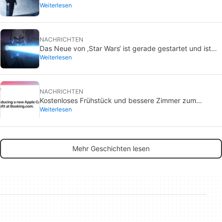
Weiterlesen
Jetzt, 18 Jahre später, ist ihm sein Regisseur endlich
gerecht geworden.
NACHRICHTEN
Das Neue von ‚Star Wars‘ ist gerade gestartet und ist
Weiterlesen
endlich ein Hauch frischer Luft für das Franchise
NACHRICHTEN
Kostenloses Frühstück und bessere Zimmer zum
Weiterlesen
gleichen Preis: der Booking-Trick, wenn du diesen
Apple-Dienst nutzt
Mehr Geschichten lesen