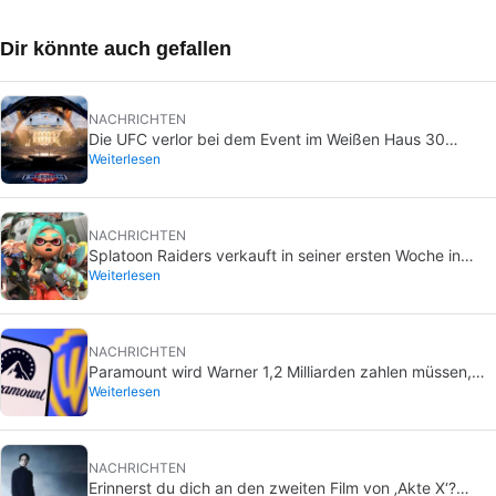
Dir könnte auch gefallen
NACHRICHTEN
Die UFC verlor bei dem Event im Weißen Haus 30
Weiterlesen
Millionen Dollar
NACHRICHTEN
Splatoon Raiders verkauft in seiner ersten Woche in
Weiterlesen
Japan mehr als eine halbe Million Exemplare
NACHRICHTEN
Paramount wird Warner 1,2 Milliarden zahlen müssen,
Weiterlesen
obwohl die Fusion womöglich nie zustande kommt
NACHRICHTEN
Erinnerst du dich an den zweiten Film von ‚Akte X‘?