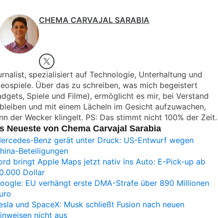
CHEMA CARVAJAL SARABIA
rnalist, spezialisiert auf Technologie, Unterhaltung und
eospiele. Über das zu schreiben, was mich begeistert
dgets, Spiele und Filme), ermöglicht es mir, bei Verstand
bleiben und mit einem Lächeln im Gesicht aufzuwachen,
n der Wecker klingelt. PS: Das stimmt nicht 100% der Zeit.
s Neueste von Chema Carvajal Sarabia
ercedes-Benz gerät unter Druck: US-Entwurf wegen
hina-Beteiligungen
ord bringt Apple Maps jetzt nativ ins Auto: E-Pick-up ab
0.000 Dollar
oogle: EU verhängt erste DMA-Strafe über 890 Millionen
uro
esla und SpaceX: Musk schließt Fusion nach neuen
inweisen nicht aus