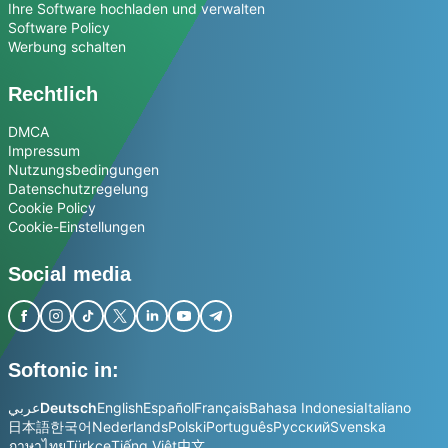
Ihre Software hochladen und verwalten
Software Policy
Werbung schalten
Rechtlich
DMCA
Impressum
Nutzungsbedingungen
Datenschutzregelung
Cookie Policy
Cookie-Einstellungen
Social media
Softonic in:
عربي
Deutsch
English
Español
Français
Bahasa Indonesia
Italiano
日本語
한국어
Nederlands
Polski
Português
Русский
Svenska
ภาษาไทย
Türkçe
Tiếng Việt
中文