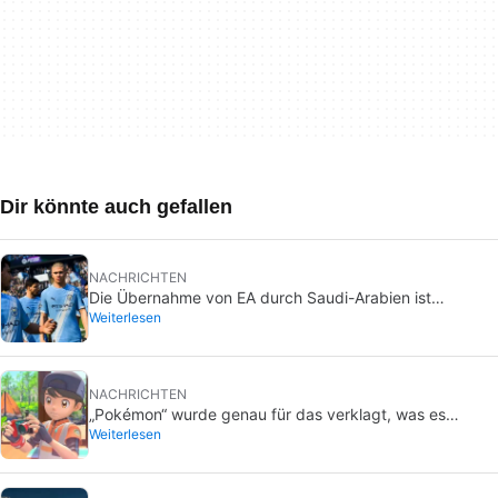
Dir könnte auch gefallen
NACHRICHTEN
Die Übernahme von EA durch Saudi-Arabien ist
Weiterlesen
abgeschlossen, und das sind schlechte Nachrichten für
alle
NACHRICHTEN
„Pokémon“ wurde genau für das verklagt, was es
Weiterlesen
niemals wollen würde: Menschen ohne ihre Zustimmung
im Bad zu filmen.