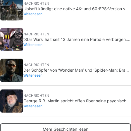
NACHRICHTEN
Ubisoft kündigt eine native 4K- und 60-FPS-Version von
Weiterlesen
Ghost Recon Wildlands mit einer unmittelbar
bevorstehenden Veröffentlichung an
NACHRICHTEN
‘Star Wars’ hält seit 13 Jahren eine Parodie verborgen.
Weiterlesen
Jetzt wird es sie endlich ans Licht bringen … aber nur
für wenige
NACHRICHTEN
Der Schöpfer von ‘Wonder Man’ und ‘Spider-Man: Brand
Weiterlesen
New Day’ versteht nicht, warum die Serie abrupt
abgesetzt wurde und ihm das Herz gebrochen hat
NACHRICHTEN
George R.R. Martin spricht offen über seine psychische
Weiterlesen
Gesundheit und darüber, wie ihn die Respektlosigkeiten
treffen, weil er Winde des Winters nicht veröffentlicht
hat
Mehr Geschichten lesen