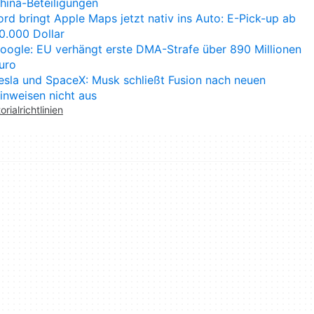
hina-Beteiligungen
ord bringt Apple Maps jetzt nativ ins Auto: E-Pick-up ab
0.000 Dollar
oogle: EU verhängt erste DMA-Strafe über 890 Millionen
uro
esla und SpaceX: Musk schließt Fusion nach neuen
inweisen nicht aus
orialrichtlinien