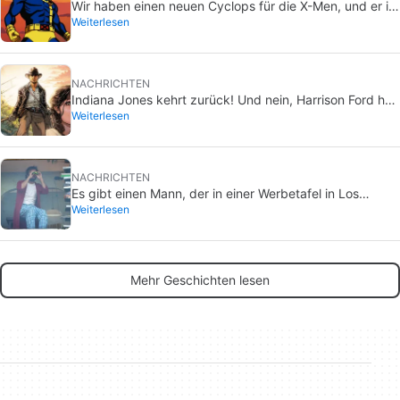
Wir haben einen neuen Cyclops für die X-Men, und er ist
Weiterlesen
einfach perfekt
NACHRICHTEN
Indiana Jones kehrt zurück! Und nein, Harrison Ford hat
Weiterlesen
mit diesem Projekt nichts zu tun
NACHRICHTEN
Es gibt einen Mann, der in einer Werbetafel in Los
Weiterlesen
Angeles lebt, und nur wenige wissen, für welchen Film
er wirbt.
Mehr Geschichten lesen