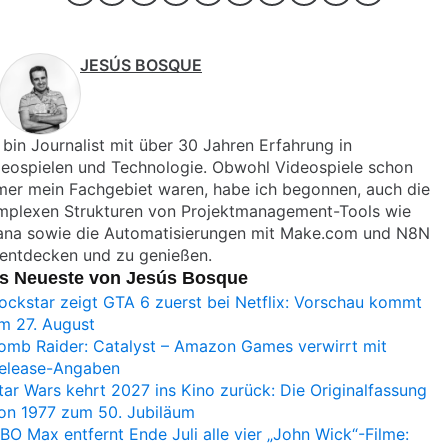
JESÚS BOSQUE
 bin Journalist mit über 30 Jahren Erfahrung in
deospielen und Technologie. Obwohl Videospiele schon
mer mein Fachgebiet waren, habe ich begonnen, auch die
mplexen Strukturen von Projektmanagement-Tools wie
ana sowie die Automatisierungen mit Make.com und N8N
 entdecken und zu genießen.
s Neueste von Jesús Bosque
ockstar zeigt GTA 6 zuerst bei Netflix: Vorschau kommt
m 27. August
omb Raider: Catalyst – Amazon Games verwirrt mit
elease-Angaben
tar Wars kehrt 2027 ins Kino zurück: Die Originalfassung
on 1977 zum 50. Jubiläum
BO Max entfernt Ende Juli alle vier „John Wick“-Filme: