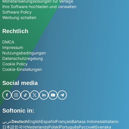
Monetarisierungslösungen für Verlage
Ihre Software hochladen und verwalten
Software Policy
Werbung schalten
Rechtlich
DMCA
Impressum
Nutzungsbedingungen
Datenschutzregelung
Cookie Policy
Cookie-Einstellungen
Social media
Softonic in:
عربي
Deutsch
English
Español
Français
Bahasa Indonesia
Italiano
日本語
한국어
Nederlands
Polski
Português
Русский
Svenska