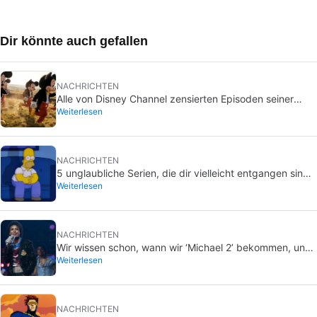
Dir könnte auch gefallen
NACHRICHTEN
Alle von Disney Channel zensierten Episoden seiner
Weiterlesen
beliebtesten Serien… mit mehr oder weniger Grund
NACHRICHTEN
5 unglaubliche Serien, die dir vielleicht entgangen sind
Weiterlesen
und die du im Sommer nachholen kannst
NACHRICHTEN
Wir wissen schon, wann wir ‘Michael 2’ bekommen, und
Weiterlesen
zwar früher, als du denkst
NACHRICHTEN