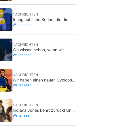
beliebtesten Serien… mit mehr
oder weniger Grund
NACHRICHTEN
5 unglaubliche Serien, die dir
Weiterlesen
vielleicht entgangen sind und die
du im Sommer nachholen kannst
NACHRICHTEN
Wir wissen schon, wann wir
Weiterlesen
‘Michael 2’ bekommen, und zwar
früher, als du denkst
NACHRICHTEN
Wir haben einen neuen Cyclops
Weiterlesen
für die X-Men, und er ist einfach
perfekt
NACHRICHTEN
Indiana Jones kehrt zurück! Und
Weiterlesen
nein, Harrison Ford hat mit
diesem Projekt nichts zu tun