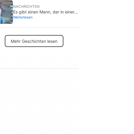
NACHRICHTEN
Es gibt einen Mann, der in einer
Weiterlesen
Werbetafel in Los Angeles lebt,
und nur wenige wissen, für
welchen Film er wirbt.
Mehr Geschichten lesen