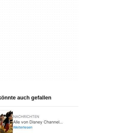
könnte auch gefallen
NACHRICHTEN
Alle von Disney Channel
Weiterlesen
zensierten Episoden seiner