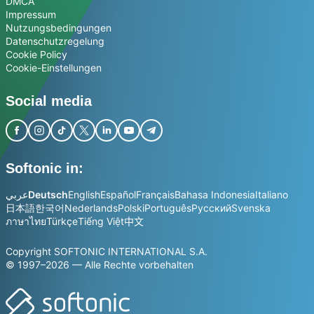
DMCA
Impressum
Nutzungsbedingungen
Datenschutzregelung
Cookie Policy
Cookie-Einstellungen
Social media
Softonic in:
عربي
Deutsch
English
Español
Français
Bahasa Indonesia
Italiano
日本語
한국어
Nederlands
Polski
Português
Русский
Svenska
ภาษาไทย
Türkçe
Tiếng Việt
中文
Copyright SOFTONIC INTERNATIONAL S.A.
© 1997–2026 — Alle Rechte vorbehalten