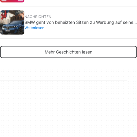
NACHRICHTEN
BMW geht von beheizten Sitzen zu Werbung auf seinen
Weiterlesen
Bildschirmen über: Was ist mit Spider-Man los?
Mehr Geschichten lesen