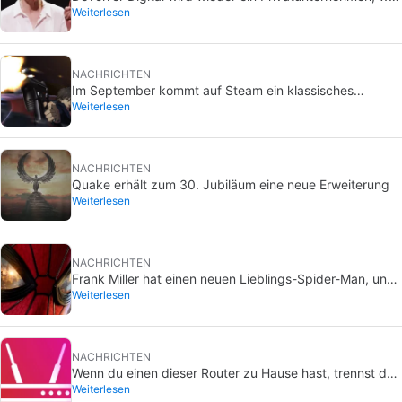
Weiterlesen
das Schaffen von Wert für Investoren sie umbringen
wird
NACHRICHTEN
Im September kommt auf Steam ein klassisches
Weiterlesen
Videospiel, das du bisher nur auf DVD kaufen konntest
NACHRICHTEN
Quake erhält zum 30. Jubiläum eine neue Erweiterung
Weiterlesen
NACHRICHTEN
Frank Miller hat einen neuen Lieblings-Spider-Man, und
Weiterlesen
es ist der aus Brand New Day
NACHRICHTEN
Wenn du einen dieser Router zu Hause hast, trennst du
Weiterlesen
ihn am besten sofort vom Netz.