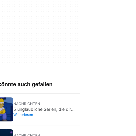
könnte auch gefallen
NACHRICHTEN
5 unglaubliche Serien, die dir
Weiterlesen
vielleicht entgangen sind und die
du im Sommer nachholen kannst
NACHRICHTEN