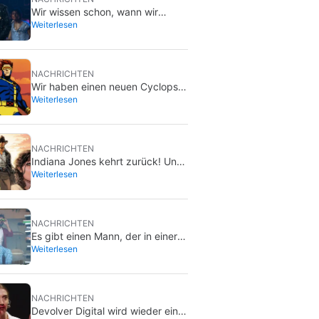
Wir wissen schon, wann wir
Weiterlesen
‘Michael 2’ bekommen, und zwar
früher, als du denkst
NACHRICHTEN
Wir haben einen neuen Cyclops
Weiterlesen
für die X-Men, und er ist einfach
perfekt
NACHRICHTEN
Indiana Jones kehrt zurück! Und
Weiterlesen
nein, Harrison Ford hat mit
diesem Projekt nichts zu tun
NACHRICHTEN
Es gibt einen Mann, der in einer
Weiterlesen
Werbetafel in Los Angeles lebt,
und nur wenige wissen, für
welchen Film er wirbt.
NACHRICHTEN
Devolver Digital wird wieder ein